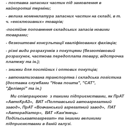
- поставка запасних частин під замовлення в
найкоротші терміни;
- велика номенклатура запасних частин на складі, в т.
ч. «ексклюзивних» товарів;
-постійне поповнення складських запасів новими
товарами;
- безкоштовні консультації кваліфікованих фахівців;
- різні види розрахунків з покупцями (безготівковий
розрахунок, часткова передоплата товару, відстрочка
платежу та ін.);
- знижки для постійних і оптових покупців;
- автоматизована транспортна і складська логістика
(доставка службами "Нова пошта", "САТ",
"Делівері" та ін.)
Ми співпрацюємо з такими підприємствами, як ПрАТ
«АвтоКрАЗ», ВАТ «Полтавський автоагрегатний
завод», ПрАТ «Вовчанський агрегатний завод», ПАТ
«Авторадіатор», ВАТ «Кам'янець-
Подільськавтоагрегат» та іншими великими
підприємствами в даній галузі.