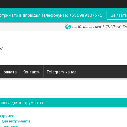
отримати відповідь? Телефонуйте: +380989107371
Зв'язати
пл. Ю. Кононенко 1, ТЦ "Лоск", Ха
o"
 і оплата
Контакти
Telegram-канал
 пояса для інструментів
струментів
 для інструментів
струментів