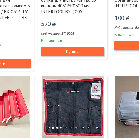
етал. замком 3
кишень 405*230*300 мм
INTERTOOL 
 / BX-0516 16"
INTERTOOL BX-9005
100 ₴
 INTERTOOL BX-
570 ₴
BX
BX-9005
В наявності
В наявності
3
Купити
ити