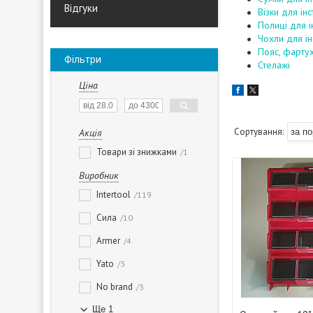
Відгуки
Візки для ін
Полиці для і
Чохли для ін
Пояс, фартух
Фільтри
Стелажі
Ціна
Акція
Товари зі знижками
1
Виробник
Intertool
119
Сила
10
Armer
4
Yato
3
No brand
3
Ще 1