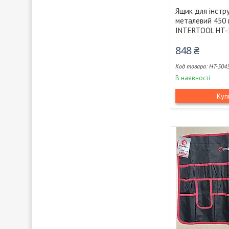
Ящик для інстр
металевий 450 м
INTERTOOL HT-
848 ₴
HT-504
В наявності
Куп