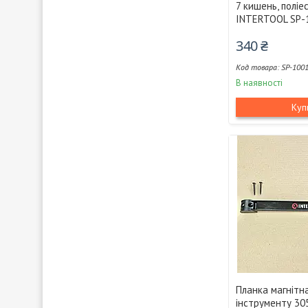
7 кишень, поліе
INTERTOOL SP-
340 ₴
SP-100
В наявності
Куп
Планка магнітн
інструменту 30