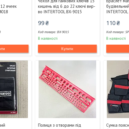
Чохол для гайкових ключів 15
Браслет ма
 12 ячеек
кишень від 6 до 22 ключі вир-
будівельни
4018
во INTERTOOL BX-9015
INTERTOOL 
99 ₴
110 ₴
8
BX-9015
SP
В наявності
В наявності
ити
Купити
ний
Полиця з отворами під
Сумка пояс