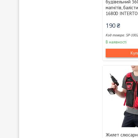
будівельний 36
магнітів, баліс
1680D INTERTO
190 ₴
SP-100
В наявності
Куп
Жилет слюсарно