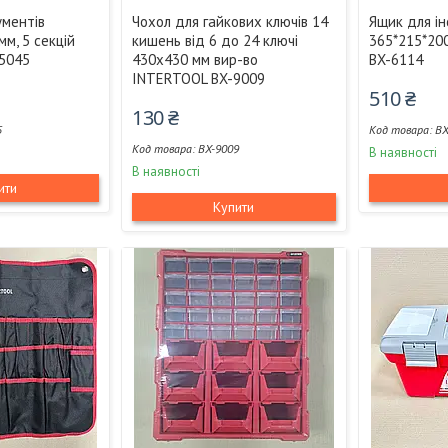
ументів
Чохол для гайкових ключів 14
Ящик для ін
м, 5 секцій
кишень від 6 до 24 ключі
365*215*20
5045
430x430 мм вир-во
BX-6114
INTERTOOL BX-9009
510 ₴
130 ₴
5
BX
BX-9009
В наявності
В наявності
ити
Купити