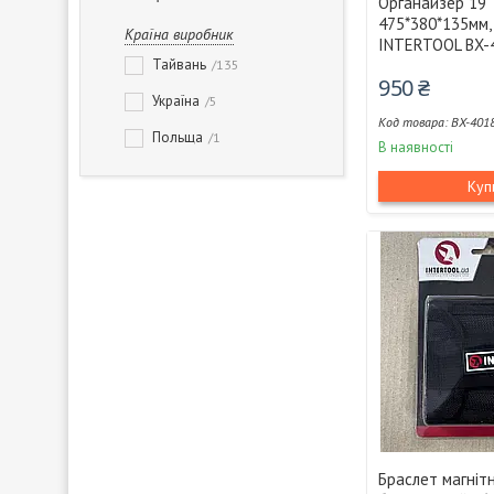
Органайзер 19"
475*380*135мм,
Країна виробник
INTERTOOL BX-
Тайвань
135
950 ₴
Україна
5
BX-401
Польща
1
В наявності
Куп
Браслет магніт