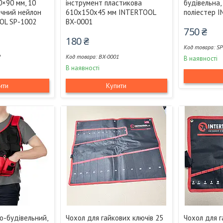
0×90 мм, 10
інструмент пластикова
будівельна,
тичний нейлон
610x150x45 мм INTERTOOL
поліестер 
OL SP-1002
BX-0001
750 ₴
180 ₴
SP
2
BX-0001
В наявності
В наявності
ити
Купити
-будівельний,
Чохол для гайкових ключів 25
Чохол для г