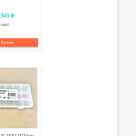
 349 ₴
-0403
Купити
 9" 230*125*35мм