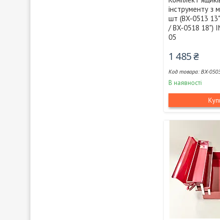
інструменту з м
шт (BX-0513 13"
/ BX-0518 18")
05
1 485 ₴
BX-050
В наявності
Куп