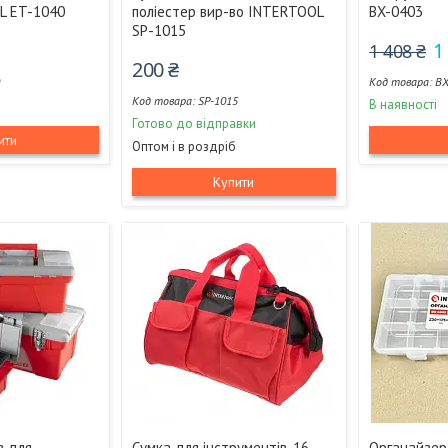
L ET-1040
поліестер вир-во INTERTOOL
BX-0403
SP-1015
1
1 408 ₴
200 ₴
0
BX
SP-1015
В наявності
Готово до відправки
ити
Оптом і в роздріб
Купити
в для
Сумка для інструментів, 16
Органайзер