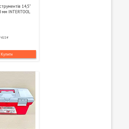
струментів 14,5"
0 мм INTERTOOL
-6114
Купити