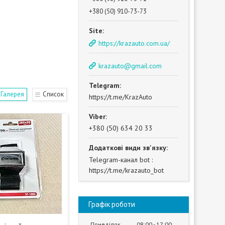
+380 (50) 910-73-73
https://krazauto.com.ua/
krazauto@gmail.com
Галерея
Список
https://t.me/KrazAuto
+380 (50) 634 20 33
Telegram-канал bot
https://t.me/krazauto_bot
Графік роботи
Понеділок
08:00
17:00