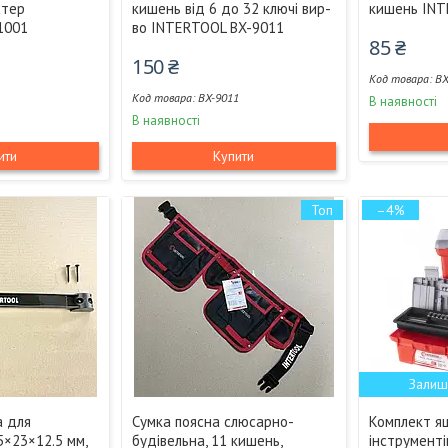
стер
кишень від 6 до 32 ключі вир-
кишень INT
1001
во INTERTOOL BX-9011
85 ₴
150 ₴
BX
1
BX-9011
В наявності
В наявності
ити
Купити
Топ
–4%
Залиш
а для
Сумка поясна слюсарно-
Комплект я
5×23×12.5 мм,
будівельна, 11 кишень,
інструмент