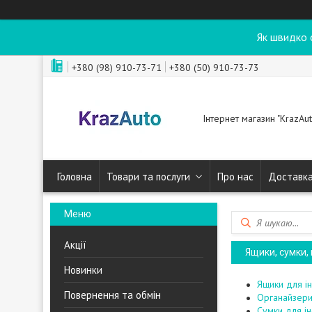
Як швидко 
+380 (98) 910-73-71
+380 (50) 910-73-73
Інтернет магазин "KrazAut
Головна
Товари та послуги
Про нас
Доставка
Акції
Ящики, сумки,
Новинки
Ящики для ін
Повернення та обмін
Органайзери
Сумки для ін