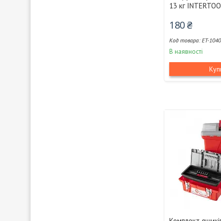
13 кг INTERTOO
180 ₴
ET-104
В наявності
Куп
Комплект ящикі