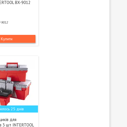
ERTOOL BX-9012
-9012
Купити
илось 25 днів
щиків для
ів 3 шт INTERTOOL