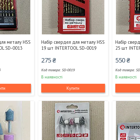
для металу HSS
Набір свердел для металу HSS
Набір свер
OL SD-0013
19 шт INTERTOOL SD-0019
25 шт INTE
275 ₴
550 ₴
3
SD-0019
SD
В наявності
В наявності
ити
Купити