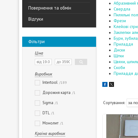
Абразивний 
Повернення та обмін
Свердла
Пиляльні по
Відгуки
Фрези
Клейові стри
Заклепки алю
Бури, зубила
Фільтри
Приладдя
Диски
Ціна
Щітки
Цвяхи, шпил
Скоби
Приладдя дл
Виробник
Intertool
189
Дорожня карта
1
Sigma
1
DTL
1
Монолит
1
Країна виробник