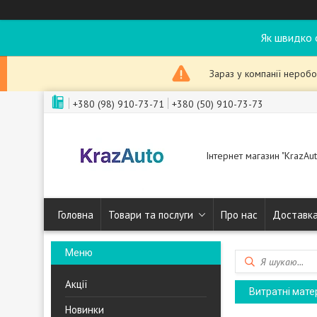
Як швидко 
Зараз у компанії неробо
+380 (98) 910-73-71
+380 (50) 910-73-73
Інтернет магазин "KrazAut
Головна
Товари та послуги
Про нас
Доставка
Акції
Витратні мате
Новинки