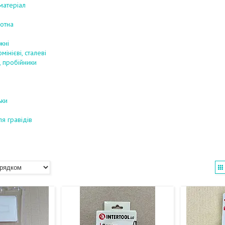
матеріал
лотна
жні
мінієві, сталеві
, пробійники
ьки
я гравідів