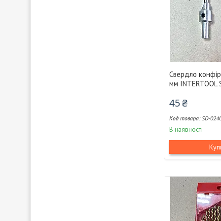
Свердло конфірм
мм INTERTOOL 
45 ₴
SD-024
В наявності
Куп