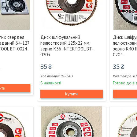
тих свердел
Диск шліфувальний
Диск шліфу
аданий 64-127
пелюстковий 125x22 мм,
пелюсткови
TOOL BT-0024
зерно K36 INTERTOOL BT-
зерно K40 
0203
0204
35 ₴
35 ₴
4
BT-0203
BT
В наявності
Готово до ві
ити
Купити