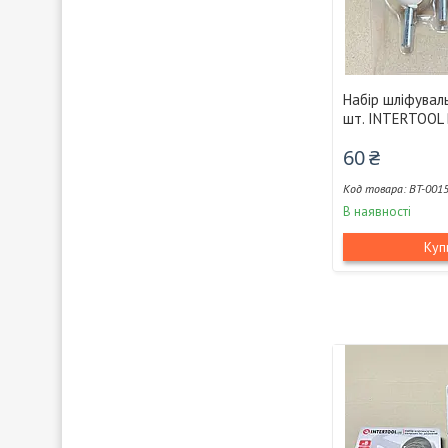
Набір шліфувал
шт. INTERTOOL
60 ₴
BT-001
В наявності
Куп