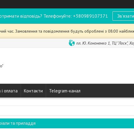
отримати відповідь? Телефонуйте: +380989107371
Зв'язати
чий час. Замовлення та повідомлення будуть оброблені з 08:00 найближ
пл. Ю. Кононенко 1, ТЦ "Лоск", Ха
o"
 і оплата
Контакти
Telegram-канал
ріали та приладдя