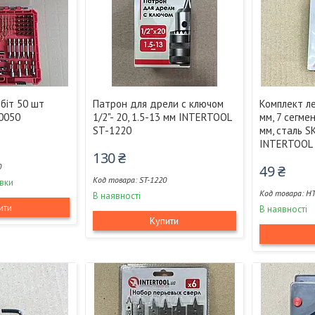
 біт 50 шт
Патрон для дрели с ключом
Комплект л
0050
1/2"- 20, 1.5-13 мм INTERTOOL
мм, 7 сегме
ST-1220
мм, сталь SK
INTERTOOL
130 ₴
0
49 ₴
ST-1220
вки
HT
В наявності
ити
В наявності
Купити