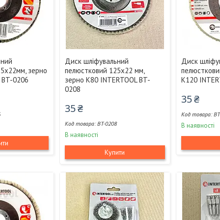
ьний
Диск шліфувальний
Диск шліфу
5x22мм, зерно
пелюстковий 125x22 мм,
пелюсткови
 BT-0206
зерно K80 INTERTOOL BT-
K120 INTER
0208
35 ₴
35 ₴
6
BT
BT-0208
В наявності
В наявності
ити
Купити