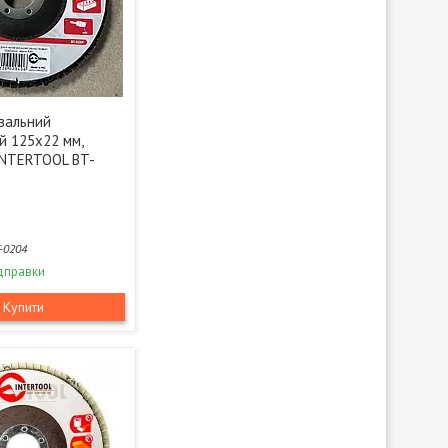
вальний
й 125x22 мм,
INTERTOOL BT-
-0204
дправки
Купити