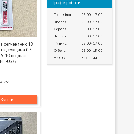
Графік роботи
Понеділок
08:00
17:00
Вівторок
08:00
17:00
Середа
08:00
17:00
Четвер
08:00
17:00
Пʼятниця
08:00
17:00
ез сегментних 18
нтів, товщина 0.5
Субота
08:00
15:00
5, 10 шт./пач.
Неділя
Вихідний
 HT-0527
-0527
Купити