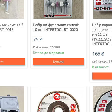
ьних каменів 5
Набір шліфувальних каменів
Набір коро
 BT-0015
10 шт. INTERTOOL BT-0020
для дерева
мм 11 шт.
75 ₴
(19,22,29,32
INTERTOOL
5
BT-0020
165 ₴
Готово до відправки
ити
Купити
BT
В наявності