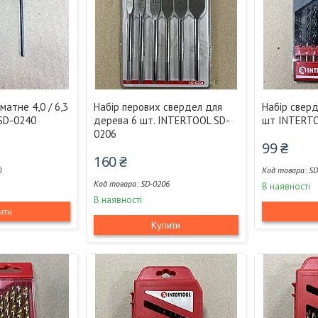
атне 4,0 / 6,3
Набір перових свердел для
Набір свер
SD-0240
дерева 6 шт. INTERTOOL SD-
шт INTERTO
0206
99 ₴
160 ₴
0
SD
SD-0206
В наявності
В наявності
ити
Купити