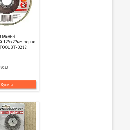
вальний
й 125x22мм, зерно
TOOL BT-0212
-0212
Купити