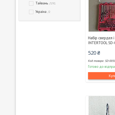
Тайвань
191
Україна
2
Набір свердел і
INTERTOOL SD-
520 ₴
SD-005
Готово до відпра
Куп