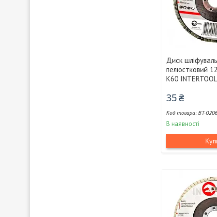
Диск шліфувал
пелюстковий 12
K60 INTERTOOL
35 ₴
BT-020
В наявності
Куп