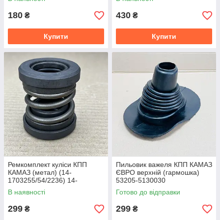
180
430
₴
₴
Купити
Купити
Ремкомплект куліси КПП
Пильовик важеля КПП КАМАЗ
КАМАЗ (метал) (14-
ЄВРО верхній (гармошка)
1703255/54/2236) 14-
53205-5130030
1703001
В наявності
Готово до відправки
299
299
₴
₴