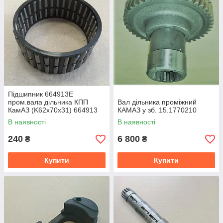
Підшипник 664913Е
пром.вала дільника КПП
Вал дільника проміжний
КамАЗ (K62x70x31) 664913
КАМАЗ у зб. 15.1770210
В наявності
В наявності
240
6 800
₴
₴
Купити
Купити