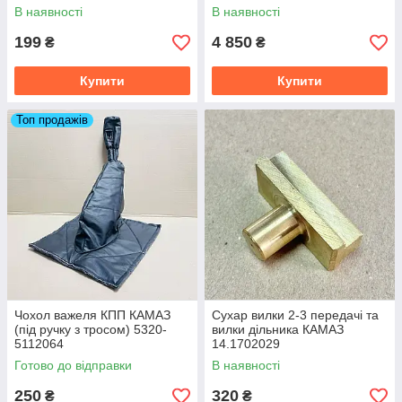
1703248
В наявності
В наявності
199
4 850
₴
₴
Купити
Купити
Топ продажів
Чохол важеля КПП КАМАЗ
Сухар вилки 2-3 передачі та
(під ручку з тросом) 5320-
вилки дільника КАМАЗ
5112064
14.1702029
Готово до відправки
В наявності
250
320
₴
₴