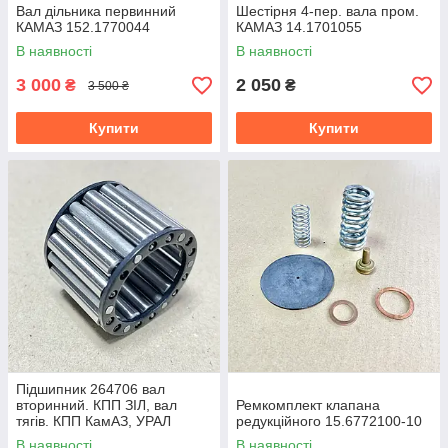
Вал дільника первинний
Шестірня 4-пер. вала пром.
КАМАЗ 152.1770044
КАМАЗ 14.1701055
В наявності
В наявності
3 000
2 050
₴
₴
3 500 ₴
Купити
Купити
Підшипник 264706 вал
вторинний. КПП ЗІЛ, вал
Ремкомплект клапана
тягів. КПП КамАЗ, УРАЛ
редукційного 15.6772100-10
264706
В наявності
В наявності