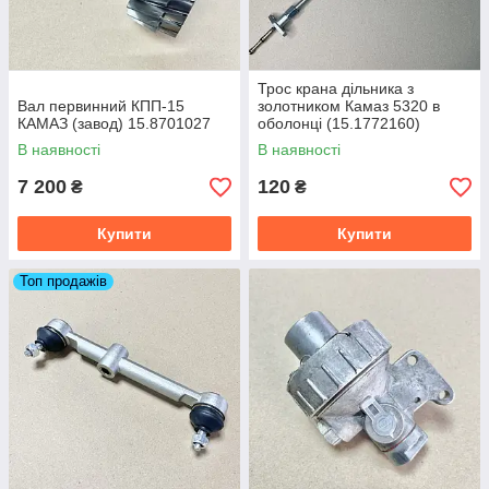
Трос крана дільника з
Вал первинний КПП-15
золотником Камаз 5320 в
КАМАЗ (завод) 15.8701027
оболонці (15.1772160)
15.1772160/77
В наявності
В наявності
7 200
120
₴
₴
Купити
Купити
Топ продажів