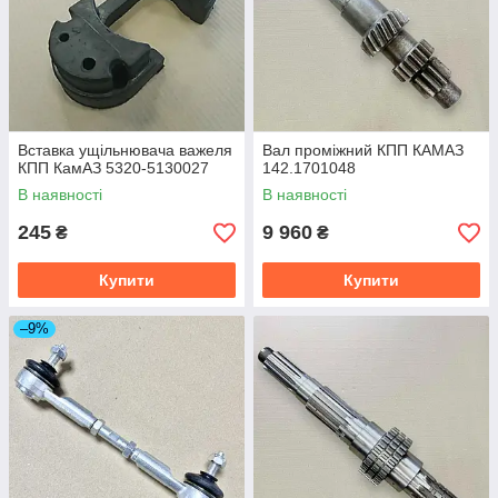
Вставка ущільнювача важеля
Вал проміжний КПП КАМАЗ
КПП КамАЗ 5320-5130027
142.1701048
В наявності
В наявності
245
9 960
₴
₴
Купити
Купити
–9%