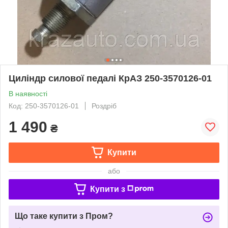
Циліндр силової педалі КрАЗ 250-3570126-01
В наявності
Код: 250-3570126-01
Роздріб
1 490
₴
Купити
або
Купити з
Що таке купити з Пром?