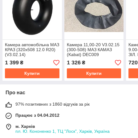
Камера автомобільна МАЗ
Камера 11,00-20 V3.02.15
Каме
КРАЗ (320х508 12.0 R20)
(300-508) МАЗ КАМАЗ
9.00
(V3.02.14)
(Kabat) DEC009
ЗІЛ.
(DC201200V3214KBK)
1 399
1 326
720
₴
₴
(1498259) 12,00-20
V3.02.14
Купити
Купити
Про нас
97% позитивних з 1860 відгуків за рік
Працює з 04.04.2012
м. Харків
пл. Ю. Кононенко 1, ТЦ "Лоск", Харків, Україна