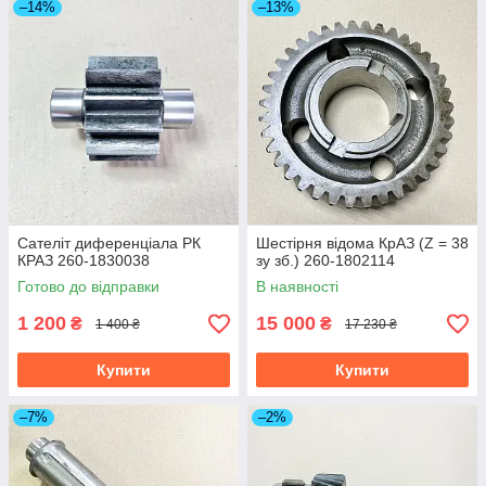
–14%
–13%
Сателіт диференціала РК
Шестірня відома КрАЗ (Z = 38
КРАЗ 260-1830038
зу зб.) 260-1802114
Готово до відправки
В наявності
1 200
15 000
₴
₴
1 400 ₴
17 230 ₴
Купити
Купити
–7%
–2%