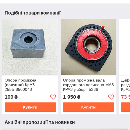
Подібні товари компанії
Опора проміжна
Опора проміжна вала
Диф
(подушка) КрАЗ.
карданного посилена МАЗ
розд
255Б-8500048
КРАЗ у зборі. 5336-
КрАЗ
2202086-01
100
1 950
73 
₴
₴
Купити
Купити
Акційні пропозиції та новинки