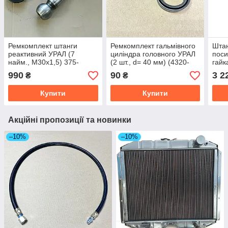
Ремкомплект штанги
Ремкомплект гальмівного
Штан
реактивний УРАЛ (7
циліндра головного УРАЛ
поси
найм., М30х1,5) 375-
(2 шт., d= 40 мм) (4320-
гайк
2919024-В
3505010)375-3505035-Б
255,
990
90
3 2
₴
₴
Купити
Купити
Акційні пропозиції та новинки
–10%
–10%