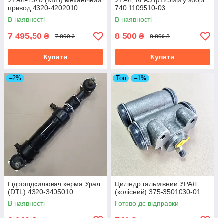
УРАЛ-4320 (КВП) механічний
УРАЛ, КРАЗ ф125мм у зборі
привод 4320-4202010
740.1109510-03
В наявності
В наявності
7 495,50
8 500
₴
₴
7 890 ₴
8 800 ₴
Купити
Купити
–2%
Топ
–1%
Гідропідсилювач керма Урал
Циліндр гальмівний УРАЛ
(DTL) 4320-3405010
(колісний) 375-3501030-01
В наявності
Готово до відправки