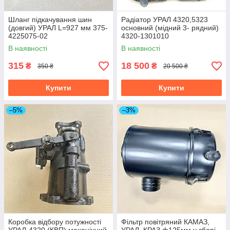
Шланг підкачування шин
Радіатор УРАЛ 4320,5323
(довгий) УРАЛ L=927 мм 375-
основний (мідний 3- рядний)
4225075-02
4320-1301010
В наявності
В наявності
315
18 500
₴
₴
350 ₴
20 500 ₴
Купити
Купити
–5%
–3%
Коробка відбору потужності
Фільтр повітряний КАМАЗ,