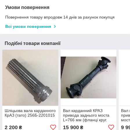
Умови повернення
Повернення товару впродовж 14 днів за рахунок покупця
Всі умови повернення
Подібні товари компанії
Шліцьова вала карданного
Вал карданний КРАЗ
Вал 
КрАЗ (тато) 256Б-2201015
привода заднього моста
прив
L=766 мм (фланці круг.
мост
отв.12 мм.) 260-2201010-
210Г
2 200
15 900
9 9
₴
₴
13