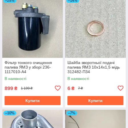
–25%
–14%
Фільтр тонкого очищення
Шайба зворотньої подачі
палива ЯМЗ у зборі 236-
палива ЯМЗ 10х14х1,5 мідь
1117010-А4
312482-П34
В наявності
В наявності
899
6
₴
₴
1 199 ₴
7 ₴
Купити
Купити
–10%
–7%