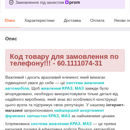
Замовлення під захистом
Опис
Характеристики
Доставка
Оплата
Умови п
Опис
Код товару для замовлення по
телефону!!! - 60.1111074-31
Важливий і досить вразливий елемент, який вимагає
підвищеної уваги до себе — це
система живлення
автомобіля.
Щоб
живлення КРАЗ, МАЗ
завжди було
впорядковано, необхідно використовувати тільки деталі від
надійного виробника, який знає всі особливості конструкції
цього вузла та підтримує свою репутацію. У нашому
інтернет-
магазині
запропоновано
найширший асортимент
фірмових запчастин КРАЗ, МАЗ
за найнижчими цінами.
Іспрямована
система живлення КРАЗ, МАЗ
— це пряма
економія палива й ефективна робота Вашого автомобіля.