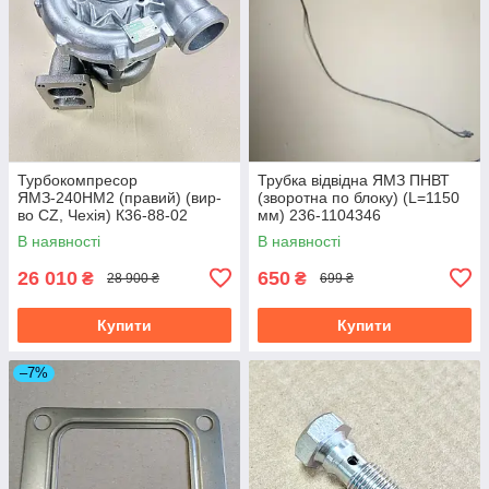
Турбокомпресор
Трубка відвідна ЯМЗ ПНВТ
ЯМЗ-240НМ2 (правий) (вир-
(зворотна по блоку) (L=1150
во CZ, Чехія) К36-88-02
мм) 236-1104346
В наявності
В наявності
26 010
650
₴
₴
28 900 ₴
699 ₴
Купити
Купити
–7%