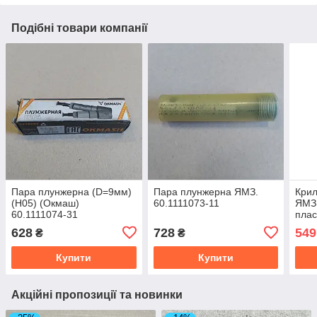
Подібні товари компанії
Пара плунжерна (D=9мм)
Пара плунжерна ЯМЗ.
Крил
(Н05) (Окмаш)
60.1111073-11
ЯМЗ,
60.1111074-31
плас
лоп.
628
728
549
₴
₴
Купити
Купити
Акційні пропозиції та новинки