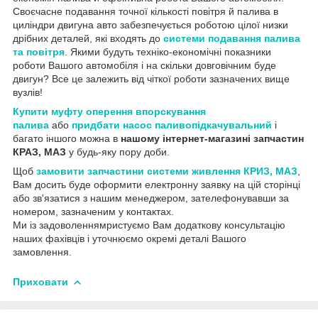
Своєчасне подавання точної кількості повітря й палива в
циліндри двигуна авто забезпечується роботою цілої низки
дрібних деталей, які входять до
системи подавання палива
та повітря
. Якими будуть техніко-економічні показники
роботи Вашого автомобіля і на скільки довговічним буде
двигун? Все це залежить від чіткої роботи зазначених вище
вузлів!
Купити муфту оперення впорскування
палива
або
придбати насос паливопідкачувальний
і
багато іншого можна в
нашому інтернет-магазині запчастин
КРАЗ, МАЗ
у будь-яку пору доби.
Щоб
замовити запчастини системи живлення КРИЗ, МАЗ
,
Вам досить буде оформити електронну заявку на цій сторінці
або зв'язатися з нашим менеджером, зателефонувавши за
номером, зазначеним у контактах.
Ми із задоволеннямристуємо Вам додаткову консультацію
наших фахівців і уточнюємо окремі деталі Вашого
замовлення.
Приховати