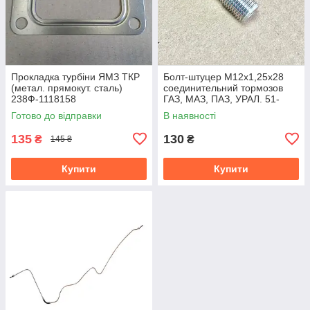
Прокладка турбіни ЯМЗ ТКР
Болт-штуцер М12х1,25х28
(метал. прямокут. сталь)
соединительний тормозов
238Ф-1118158
ГАЗ, МАЗ, ПАЗ, УРАЛ. 51-
3506012
Готово до відправки
В наявності
135
130
₴
₴
145 ₴
Купити
Купити