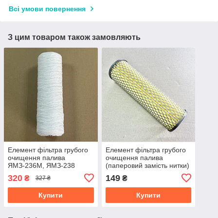
Всі умови повернення
З цим товаром також замовляють
Елемент фільтра грубого
Елемент фільтра грубого
очищення палива
очищення палива
ЯМЗ-236М, ЯМЗ-238
(паперовий замість нитки)
(мотузка) 201-1105540
201-1105540
320
149
₴
₴
327 ₴
Купити
Купити