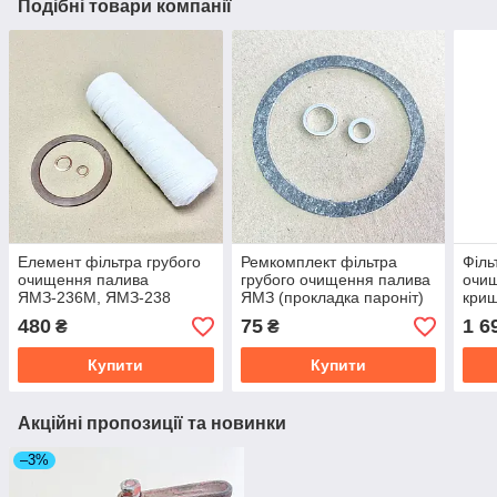
Подібні товари компанії
Елемент фільтра грубого
Ремкомплект фільтра
Філь
очищення палива
грубого очищення палива
очищ
ЯМЗ-236М, ЯМЗ-238
ЯМЗ (прокладка пароніт)
криш
(мотузка) з
(204-1105509) 201-
650.
480
75
1 6
₴
₴
ремкомплектом 201-
1105501
1105540-1
Купити
Купити
Акційні пропозиції та новинки
–3%