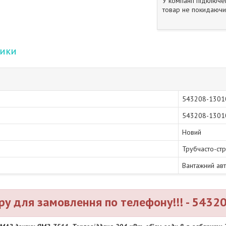
У компанії підключе
товар не покидаючи 
тики
543208-1301
543208-1301
Новий
Трубчасто-стр
Вантажний ав
ру для замовлення по телефону!!! - 543