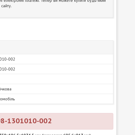
ні електронні платежі. Тепер ви можете купити будь-який
сайту.
010-002
010-002
ічкова
томобіль
208-1301010-002