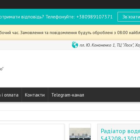
отримати відповідь? Телефонуйте: +380989107371
Зв'язати
обочий час. Замовлення та повідомлення будуть оброблені з 08:00 найбл
пл. Ю. Кононенко 1, ТЦ "Лоск", Ха
o"
 і оплата
Контакти
Telegram-канал
Радіатор водя
543208-1301