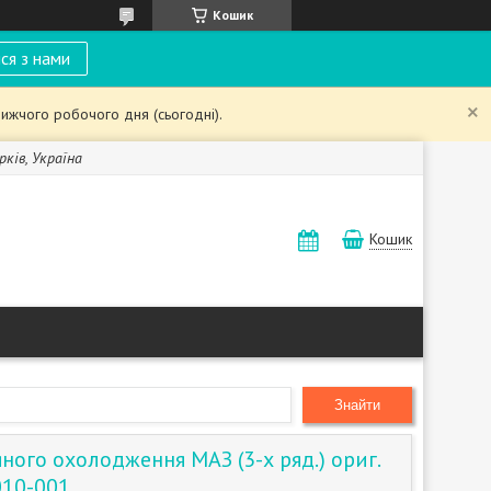
Кошик
ся з нами
ижчого робочого дня (сьогодні).
рків, Україна
Кошик
Знайти
ного охолодження МАЗ (3-х ряд.) ориг.
010-001