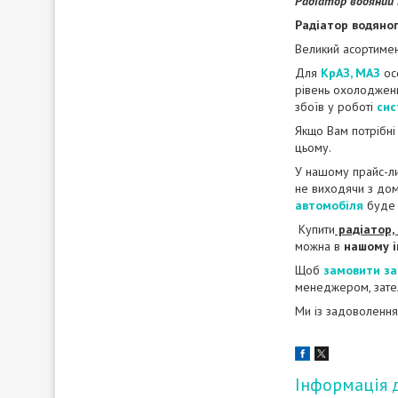
Радіатор водяний 
Радіатор водяно
Великий асортимен
Для
КрАЗ, МАЗ
ос
рівень охолодже
збоїв у роботі
сис
Якщо Вам потрібн
цьому.
У нашому прайс-л
не виходячи з дом
автомобіля
буде 
Купити
радіатор,
можна в
нашому і
Щоб
замовити за
менеджером, зате
Ми із задоволення
Інформація 