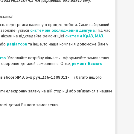
 750х196,5х1074,5 мм (серцевина 695,6х917 мм).
ставка!
асть перегрітися паливну в процесі роботи. Саме найкращий
х забезпечується
системою охолодження двигуна
. Під час
 ніколи не відкладайте ремонт цієї
системи КрАЗ, МАЗ.
або
радіатори
та інше, то наша компанія допоможе Вам у
вто
. Умовляйте потрібну кількість і оформляйте замовлення
обговорення деталей замовлення. Отже,
ремонт Вашого
в зборі ЯМЗ, 3-х руч.,236-1308011-Г
і багато іншого
и електронну заявку на цій сторінці або зв'язатися з нашим
ремі деталі Вашого замовлення.