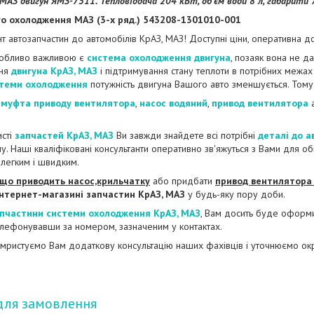
МАЗ двигун ЯМЗ-7511. Тепловіддача 204 кВт, об'єм води 8 л, габарити
го охолодження МАЗ (3-х ряд.) 543208-1301010-001
т автозапчастин до автомобілів КрАЗ, МАЗ! Доступні ціни, оперативна до
обливо важливою є
система охолодження двигуна
, позаяк вона не д
ння
двигуна КрАЗ, МАЗ
і підтримування стану теплоти в потрібних межа
теми охолодження
потужність двигуна Вашого авто зменшується. Тому
і
муфта приводу вентилятора
,
насос водяний
,
привод вентилятора
исті
запчастей КрАЗ, МАЗ
Ви завжди знайдете всі потрібні
деталі до а
у. Наші кваліфіковані консультанти оперативно зв'яжуться з Вами для 
легким і швидким.
 що приводить насос,крильчатку
або придбати
привод вентилятора 
нтернет-магазині запчастин КрАЗ, МАЗ
у будь-яку пору доби.
пчастини системи охолодження КрАЗ, МАЗ
, Вам досить буде оформит
лефонувавши за номером, зазначеним у контактах.
мристуємо Вам додаткову консультацію наших фахівців і уточнюємо ок
для замовлення