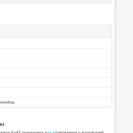
томобіль
рАЗ
жівок КрАЗ, призначена д
ля в
становлення у відповідний