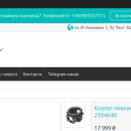
отримати відповідь? Телефонуйте: +380989107371
Зв'язати
пл. Ю. Кононенко 1, ТЦ "Лоск", Ха
o"
 і оплата
Контакти
Telegram-канал
Корпус повор
2304040
17 999 ₴