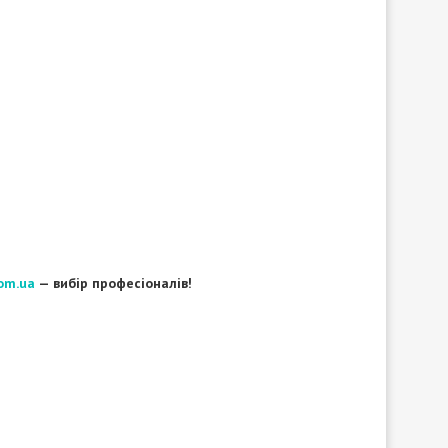
om.ua
— вибір професіоналів!