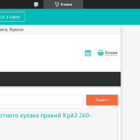
Кошик
ся з нами
рків, Україна
Кошик
Знайти
отного кулака правий КрАЗ 260-