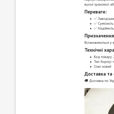
вузол трансмісії аб
Переваги:
✅ Заводське
✅ Сумісніст
✅ Надійність
Призначення
Встановлюється у 
Технічні хар
Код товару:
Тип: Корпус
Стан: новий
Доставка та
🚚 Доставка по Укр