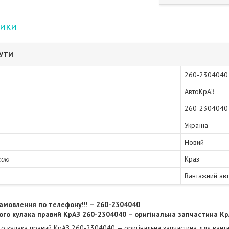
тики
БУТИ
260-2304040
АвтоКрАЗ
260-2304040
Україна
Новий
кою
Краз
Вантажний ав
амовлення по телефону!!! – 260-2304040
ого кулака правий КрАЗ 260-2304040 – оригінальна запчастина К
о кулака правий КрАЗ 260-2304040 — оригінальна запчастина для ванта