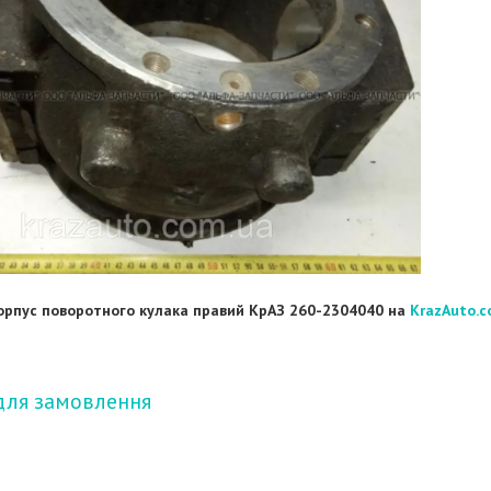
орпус поворотного кулака правий КрАЗ 260-2304040 на
KrazAuto.c
для замовлення