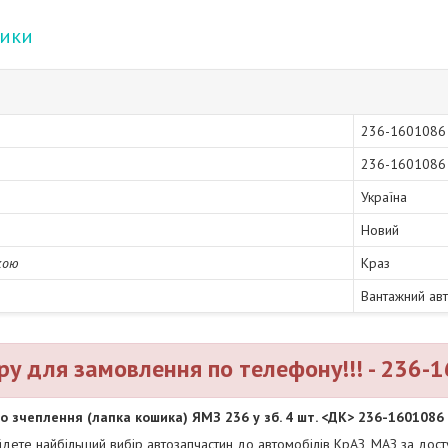
тики
236-1601086
236-1601086
Україна
Новий
кою
Краз
Вантажний ав
ру для замовлення по телефону!!! - 236-
о зчеплення (лапка кошика) ЯМЗ 236 у зб. 4 шт. <ДК> 236-1601086
айдете найбільший вибір автозапчастин до автомобілів КрАЗ, МАЗ за до