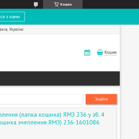
Кошик
ся з нами
рків, Україна
Кошик
Знайти
лення (лапка кошика) ЯМЗ 236 у зб. 4
ошика зчеплення ЯМЗ) 236-1601086