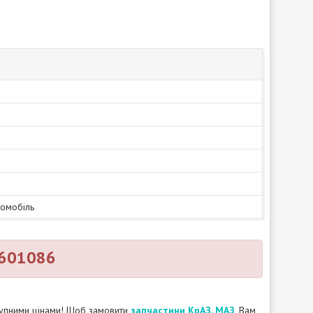
томобіль
1601086
ступними цінами! Щоб замовити
запчастини КрАЗ, МАЗ
, Вам