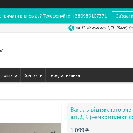
отримати відповідь? Телефонуйте: +380989107371
Зв'язати
пл. Ю. Кононенко 1, ТЦ "Лоск", Ха
o"
 і оплата
Контакти
Telegram-канал
Важіль відтяжного зчеп
шт. ДК (Ремкомплект к
1 099 ₴