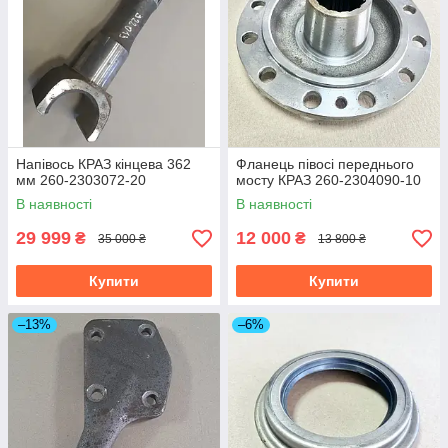
Напівось КРАЗ кінцева 362
Фланець півосі переднього
мм 260-2303072-20
мосту КРАЗ 260-2304090-10
В наявності
В наявності
29 999
12 000
₴
₴
35 000 ₴
13 800 ₴
Купити
Купити
–13%
–6%