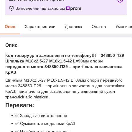
Замовлення під захистом
Опис
Характеристики
Доставка
Оплата
Умови п
Опис
Код товару для замовлення по телефону!!! – 348850-П29
Шпилька М18х2,5-27 М18х1,5-42 L=90мм опори
переднього моста 348850-П29 – оригінальна запчастина
КрАЗ
Шпилька М18х2,5-27 М18х1,5-42 L=89мм опори переднього
моста 348850-П29 — оригінальна запчастина для вантажівок
КрАЗ, призначена для встановлення у відповідний вузол
трансмісії або підвіски.
Переваги:
✅ Заводське виготовлення
✅ Сумісність з моделями КрАЗ
✅ Надійність у використанні