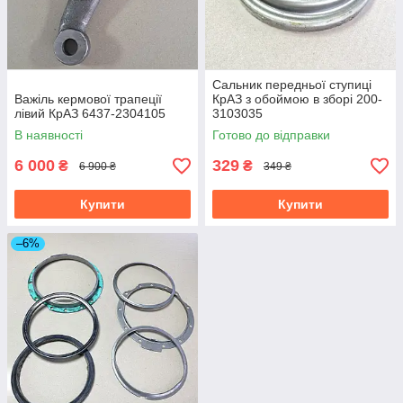
Сальник передньої ступиці
Важіль кермової трапеції
КрАЗ з обоймою в зборі 200-
лівий КрАЗ 6437-2304105
3103035
В наявності
Готово до відправки
6 000
329
₴
₴
6 900 ₴
349 ₴
Купити
Купити
–6%