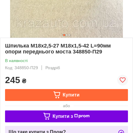
Шпилька М18х2,5-27 М18х1,5-42 L=90мм
опори переднього моста 348850-П29
В наявності
Код: 348850-П29
Роздріб
245
₴
Купити
або
Купити з
Що таке купити з Пром?