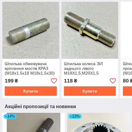
Шпилька обмежувача
Шпилька колеса ЗІЛ
Шпил
кріплення мостів КРАЗ
заднього лівого
пром
(М18х1,5х18 М18х1,5х30)
М18Х1,5;М20Х1,5
(М16
348800-П29
(ПРЕМІУМ,
П29
199
118
80
₴
₴
Lзагальний.=90 мм,
міцність 10.2)120-3104051
Купити
Купити
Акційні пропозиції та новинки
–14%
–13%