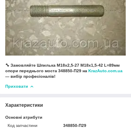
🔧 Замовляйте Шпилька М18х2,5-27 М18х1,5-42 L=89мм
опори переднього моста 348850-П29 на
KrazAuto.com.ua
— вибір професіоналів!
Приховати
Характеристики
Основні атрибути
Код запчастини
348850-П29