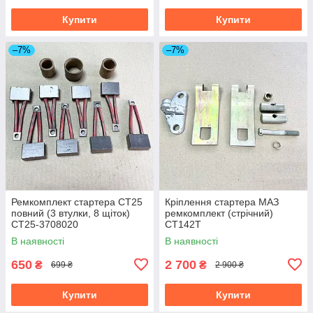
Купити
Купити
–7%
–7%
Ремкомплект стартера СТ25
Кріплення стартера МАЗ
повний (3 втулки, 8 щіток)
ремкомплект (стрічний)
СТ25-3708020
СТ142Т
В наявності
В наявності
650
2 700
₴
₴
699 ₴
2 900 ₴
Купити
Купити