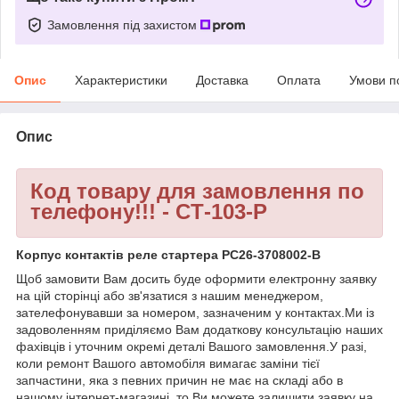
Замовлення під захистом
Опис
Характеристики
Доставка
Оплата
Умови п
Опис
Код товару для замовлення по
телефону!!! - CТ-103-P
Корпус контактів реле стартера РС26-3708002-В
Щоб замовити Вам досить буде оформити електронну заявку
на цій сторінці або зв'язатися з нашим менеджером,
зателефонувавши за номером, зазначеним у контактах.Ми із
задоволенням приділяємо Вам додаткову консультацію наших
фахівців і уточним окремі деталі Вашого замовлення.У разі,
коли ремонт Вашого автомобіля вимагає заміни тієї
запчастини, яка з певних причин не має на складі або в
нашому інтернет-магазині, то Ви можете залишити заявку на