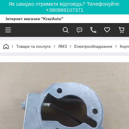
Як швидко отримати відповідь? Телефонуйте:
+380989107371
Інтернет магазин "KrazAuto"
Товари та послуги
ЯМЗ
Електрообладнання
Корп