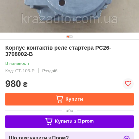
Корпус контактів реле стартера РС26-
3708002-В
В наявності
Код: CТ-103-P
Роздріб
980
₴
Купити
або
Купити з
Що таке купити з Пром?