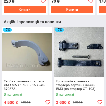
220
70
478
₴
₴
Купити
Купити
Акційні пропозиції та новинки
–7%
–7%
Скоба кріплення стартера
Кронштейн кріплення
ЯМЗ МАЗ КРАЗ БІЛАЗ 240-
стартера верхній і нижній
3708721
ЯМЗ (на стартер СТ-103)
236-3708702/236-3708704-Б
В наявності
В наявності
4 500
2 600
₴
₴
4 850 ₴
2 800 ₴