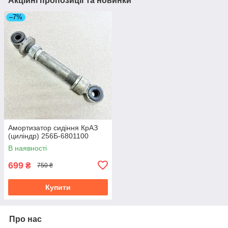
Акційні пропозиції та новинки
–7%
Амортизатор сидіння КрАЗ
(циліндр) 256Б-6801100
В наявності
699
₴
750 ₴
Купити
Про нас