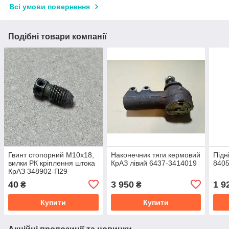
Всі умови повернення
Подібні товари компанії
Гвинт стопорний М10х18,
Наконечник тяги кермовий
Підн
вилки РК кріплення штока
КрАЗ лівий 6437-3414019
840
КрАЗ 348902-П29
40
3 950
1 9
₴
₴
Купити
Купити