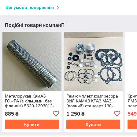
Всі умови повернення
Подібні товари компанії
Металорукав КамАЗ
Ремкомплект компресора
Крил
ГОФРА (з кільцями, без
ЗИЛ КАМАЗ КРАЗ МАЗ
ЯМЗ,
фланців) 5320-1203012-
(повний) стандарт 130-
плас
003
3509509-01/5320-
лоп.
885
1 250
549
₴
₴
3509509-01
Купити
Купити