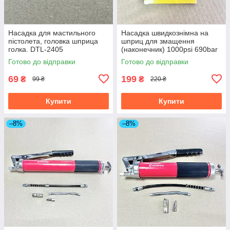
Насадка для мастильного
Насадка швидкознімна на
пістолета, головка шприца
шприц для змащення
голка. DTL-2405
(наконечник) 1000psi 690bar
нержавіюча сталь 4563066
Готово до відправки
Готово до відправки
69
199
₴
₴
99 ₴
220 ₴
Купити
Купити
–8%
–8%