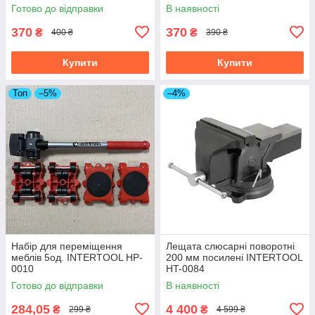
Готово до відправки
В наявності
370
370
₴
₴
400 ₴
390 ₴
Купити
Купити
Топ
–5%
–4%
Набір для переміщення
Лещата слюсарні поворотні
меблів 5од. INTERTOOL HP-
200 мм посилені INTERTOOL
0010
HT-0084
Готово до відправки
В наявності
284,05
4 400
₴
₴
299 ₴
4 599 ₴