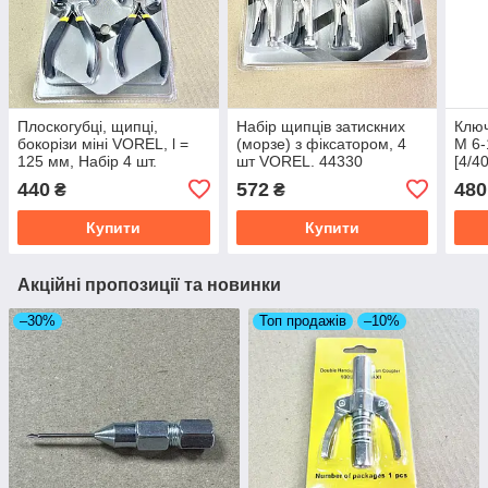
Плоскогубці, щипці,
Набір щипців затискних
Ключ
бокорізи міні VOREL, l =
(морзе) з фіксатором, 4
М 6-
125 мм, Набір 4 шт.
шт VOREL. 44330
[4/40
[25/50]. 42308
440
572
480
₴
₴
Купити
Купити
Акційні пропозиції та новинки
–30%
Топ продажів
–10%