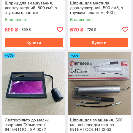
Шприц для змащування,
Шприц для мастила,
двоплунжерний, 800 см³, з
двоплунжерний, 500 см3, з
гнучким шлангом
гнучким шлангом, 400 г,
INTERTOOL AT-3061
євротуба INTERTOOL AT-
В наявності
В наявності
3060
800
670
₴
₴
869 ₴
726 ₴
Купити
Купити
–8%
–5%
Світлофільтр до маски
Шприц для змащення, 500
зварника "Хамелеон"
мл, дві насадки вир-во
INTERTOOL SP-0072
INTERTOOL HT-0063