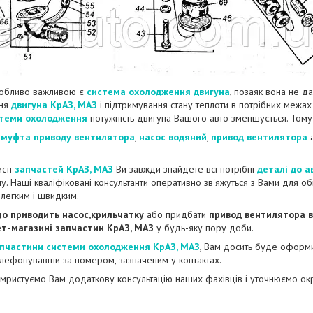
обливо важливою є
система охолодження двигуна
, позаяк вона не д
ння
двигуна КрАЗ, МАЗ
і підтримування стану теплоти в потрібних межа
теми охолодження
потужність двигуна Вашого авто зменшується. Тому
і
муфта приводу вентилятора
,
насос водяний
,
привод вентилятора
исті
запчастей КрАЗ, МАЗ
Ви завжди знайдете всі потрібні
деталі до а
у. Наші кваліфіковані консультанти оперативно зв'яжуться з Вами для 
легким і швидким.
що приводить насос,крильчатку
або придбати
привод вентилятора в
т-магазині запчастин КрАЗ, МАЗ
у будь-яку пору доби.
пчастини системи охолодження КрАЗ, МАЗ
, Вам досить буде оформит
лефонувавши за номером, зазначеним у контактах.
мристуємо Вам додаткову консультацію наших фахівців і уточнюємо ок