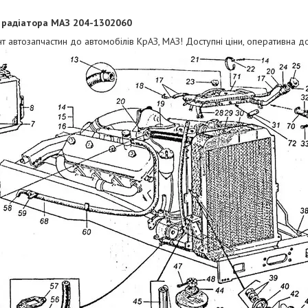
и радіатора МАЗ 204-1302060
т автозапчастин до автомобілів КрАЗ, МАЗ! Доступні ціни, оперативна до