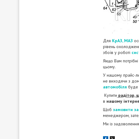
Для
КрАЗ, МАЗ
ос
рівень охолодже
збоїв у роботі
сис
Якщо Вам потрібн
цьому.
У нашому прайс-л
не виходячи з дом
автомобіля
буде 
Купити
радітор, 
в
нашому інтерне
Щоб
замовити за
менеджером, зате
Ми із задоволення