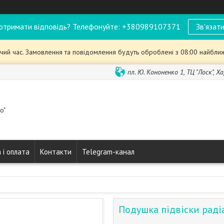
отримати відповідь? Телефонуйте: +380989107371
Зв'язати
чий час. Замовлення та повідомлення будуть оброблені з 08:00 найближ
пл. Ю. Кононенко 1, ТЦ "Лоск", Ха
o"
 і оплата
Контакти
Telegram-канал
Подушка підвіски рад