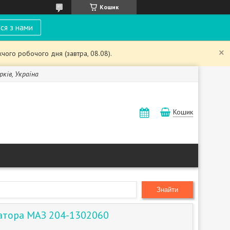
Кошик
ся з нами
чого робочого дня (завтра, 08.08).
рків, Україна
Кошик
Знайти
іатора МАЗ 204-1302060