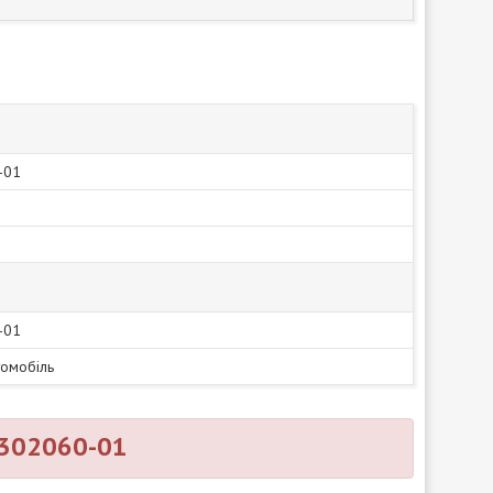
-01
-01
томобіль
1302060-01