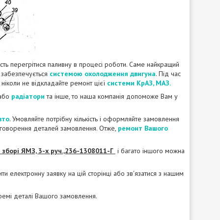
асть перегрітися паливну в процесі роботи. Саме найкращий
х забезпечується
системою охолодження двигуна
. Під час
 ніколи не відкладайте ремонт цієї
системи КрАЗ, МАЗ.
або
радіатори
та інше, то наша компанія допоможе Вам у
вто
. Умовляйте потрібну кількість і оформляйте замовлення
обговорення деталей замовлення. Отже,
ремонт Вашого
 зборі ЯМЗ, 3-х руч.,236-1308011-Г
і багато іншого можна
и електронну заявку на цій сторінці або зв'язатися з нашим
ремі деталі Вашого замовлення.