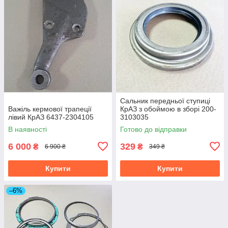
Сальник передньої ступиці
Важіль кермової трапеції
КрАЗ з обоймою в зборі 200-
лівий КрАЗ 6437-2304105
3103035
В наявності
Готово до відправки
6 000
329
₴
₴
6 900 ₴
349 ₴
Купити
Купити
–6%