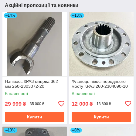
Акційні пропозиції та новинки
–14%
–13%
Напівось КРАЗ кінцева 362
Фланець півосі переднього
мм 260-2303072-20
мосту КРАЗ 260-2304090-10
В наявності
В наявності
29 999
12 000
₴
₴
35 000 ₴
13 800 ₴
Купити
Купити
–13%
–6%