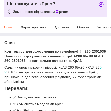
Що таке купити з Пром?
Замовлення під захистом
Опис
Характеристики
Доставка
Оплата
Умови п
Опис
Код товару для замовлення по телефону!!! – 260-2301036
Сальник опор кульових і півосьів КрАЗ-260 65x90 КРАЗ.
260-2301036 – оригінальна запчастина КрАЗ
Сальник опор кульових і півосьів КрАЗ-260 65x90 КРАЗ. 26
0-
23
01036 — оригінальна запчастина для вантажівок КрАЗ,
призначена для встановлення у відповідний вузол трансмісії
або підвіски.
Переваги:
✅ Заводське виготовлення
✅ Сумісність з моделями КрАЗ
✅ Надійність у використанні