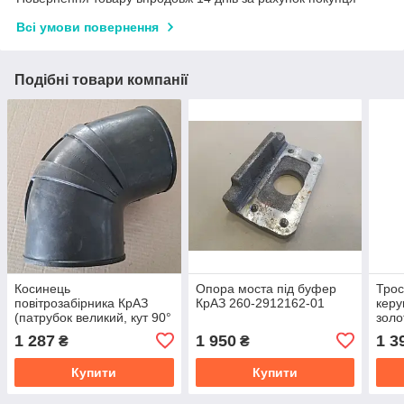
Всі умови повернення
Подібні товари компанії
Косинець
Опора моста під буфер
Трос
повітрозабірника КрАЗ
КрАЗ 260-2912162-01
керу
(патрубок великий, кут 90°
золо
діаметр 130/130 мм) 260-
01
1 287
1 950
1 3
₴
₴
1109747
Купити
Купити