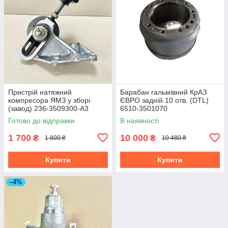
Пристрій натяжний
Барабан гальмівний КрАЗ
компресора ЯМЗ у зборі
ЄВРО задній 10 отв. (DTL)
(завод) 236-3509300-А3
6510-3501070
Готово до відправки
В наявності
1 700
10 000
₴
₴
1 800 ₴
10 480 ₴
Купити
Купити
–4%