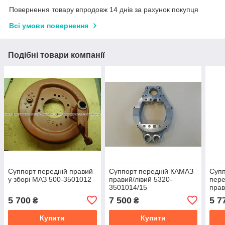
Повернення товару впродовж 14 днів за рахунок покупця
Всі умови повернення
Подібні товари компанії
Суппорт передній правий
Суппорт передній КАМАЗ
Супп
у зборі МАЗ 500-3501012
правий/лівий 5320-
пере
3501014/15
прав
500-
5 700
7 500
5 7
₴
₴
Купити
Купити