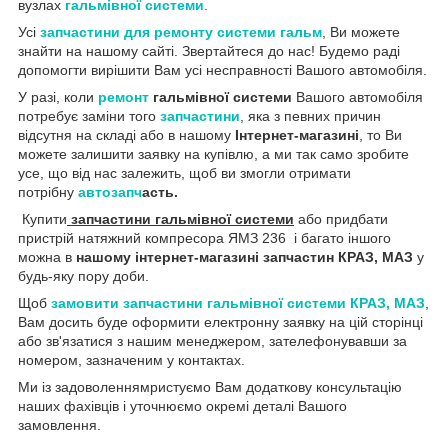
вузлах
гальмівної системи
.
Усі
запчастини для ремонту системи гальм
, Ви можете
знайти на нашому сайті. Звертайтеся до нас! Будемо раді
допомогти вирішити Вам усі несправності Вашого автомобіля.
У разі, коли
ремонт
гальмівної системи
Вашого автомобіля
потребує заміни того
запчастини
, яка з певних причин
відсутня на складі або в нашому
Інтернет-магазині
, то Ви
можете залишити заявку на купівлю, а ми так само зробите
усе, що від нас залежить, щоб ви змогли отримати
потрібну
автозапч
асть.
Купити
запчастини гальмівної системи
або придбати
пристрій натяжний компресора ЯМЗ 236 і багато іншого
можна в
нашому інтернет-магазині запчастин КРАЗ, МАЗ
у
будь-яку пору доби.
Щоб
замовити запчастини гальмівної системи КРАЗ, МАЗ
,
Вам досить буде оформити електронну заявку на цій сторінці
або зв'язатися з нашим менеджером, зателефонувавши за
номером, зазначеним у контактах.
Ми із задоволеннямристуємо Вам додаткову консультацію
наших фахівців і уточнюємо окремі деталі Вашого
замовлення.