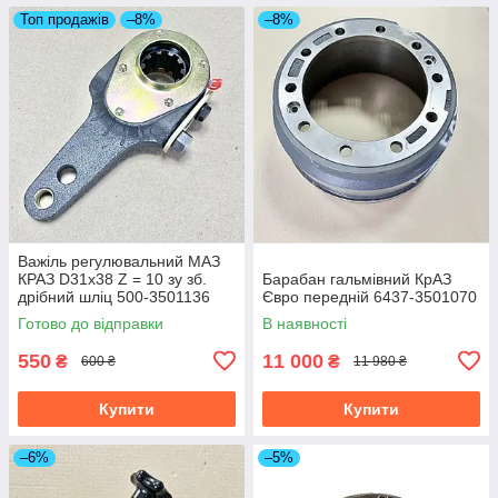
Топ продажів
–8%
–8%
Важіль регулювальний МАЗ
КРАЗ D31х38 Z = 10 зу зб.
Барабан гальмівний КрАЗ
дрібний шліц 500-3501136
Євро передній 6437-3501070
Готово до відправки
В наявності
550
11 000
₴
₴
600 ₴
11 980 ₴
Купити
Купити
–6%
–5%