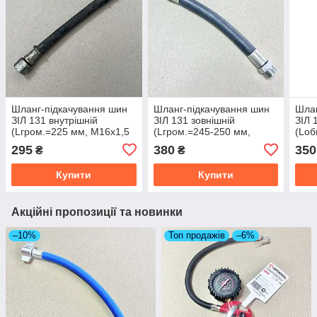
Шланг-підкачування шин
Шланг-підкачування шин
Шлан
ЗІЛ 131 внутрішній
ЗІЛ 131 зовнішній
ЗІЛ 
(Lгром.=225 мм, М16х1,5
(Lгром.=245-250 мм,
(Lоб
КГ1/8) 131-4224170-А
М18х1,5-К1/4, без гайки)
К1/4
295
380
350
₴
₴
131-4224174-А
Купити
Купити
Акційні пропозиції та новинки
–10%
Топ продажів
–6%