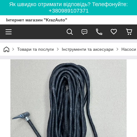
Як швидко отримати відповідь? Телефонуйте:
+380989107371
Інтернет магазин "KrazAuto"
Товари та послуги
Інструменти та аксесуари
Насоси