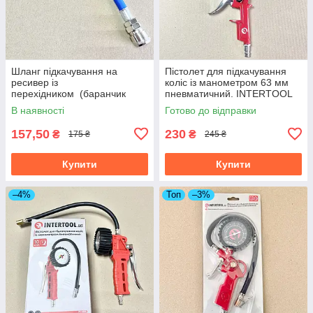
Шланг підкачування на
Пістолет для підкачування
ресивер із
коліс із манометром 63 мм
перехідником (баранчик
пневматичний. INTERTOOL
швидкознімний) DTL-2709
PT-0504
В наявності
Готово до відправки
157,50
230
₴
₴
175 ₴
245 ₴
Купити
Купити
–4%
Топ
–3%