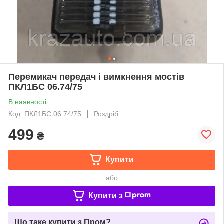
Перемикач передач і вимкнення мостів
ПКЛ1БС 06.74/75
В наявності
Код: ПКЛ1БС 06.74/75
Роздріб
499
₴
Купити
або
Купити з
Що таке купити з Пром?