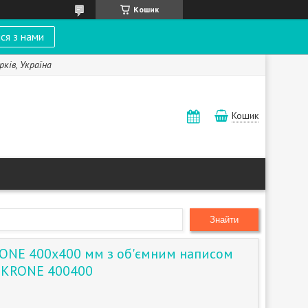
Кошик
ся з нами
рків, Україна
Кошик
Знайти
ONE 400x400 мм з об'ємним написом
). KRONE 400400