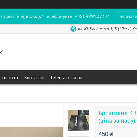
отримати відповідь? Телефонуйте: +380989107371
Зв'язати
пл. Ю. Кононенко 1, ТЦ "Лоск", Ха
o"
 і оплата
Контакти
Telegram-канал
Бризговик KR
(ціна за пару
450 ₴