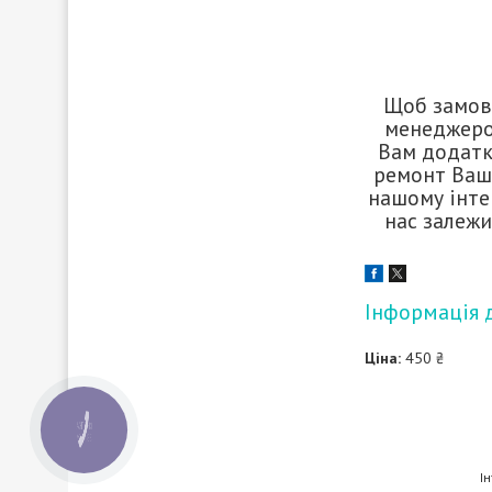
Щоб замови
менеджером
Вам додатк
ремонт Вашо
нашому інтер
нас залежи
Інформація 
Ціна:
450 ₴
КНОПКА
ЗВ'ЯЗКУ