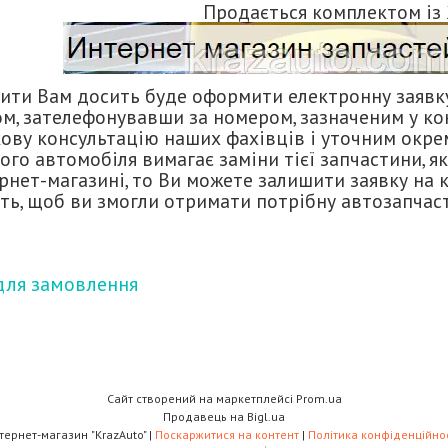
Продається комплектом із 
ти Вам досить буде оформити електронну заявку 
, зателефонувавши за номером, зазначеним у ко
ову консультацію наших фахівців і уточним окрем
го автомобіля вимагає заміни тієї запчастини, як
нет-магазині, то Ви можете залишити заявку на ку
ть, щоб ви змогли отримати потрібну автозапчаст
для замовлення
Сайт створений на маркетплейсі
Prom.ua
Продавець на Bigl.ua
Інтернет-магазин "KrazAuto" |
Поскаржитися на контент
|
Політика конфіденційнос