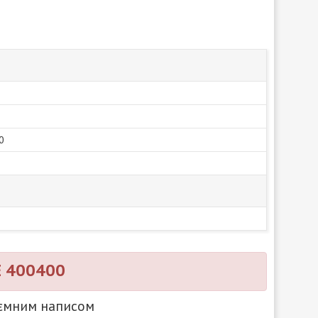
0
E 400400
'ємним написом