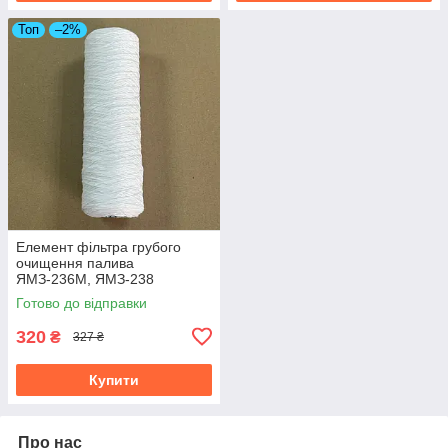
Топ
–2%
Елемент фільтра грубого
очищення палива
ЯМЗ-236М, ЯМЗ-238
(мотузка) 201-1105540
Готово до відправки
320
₴
327 ₴
Купити
Про нас