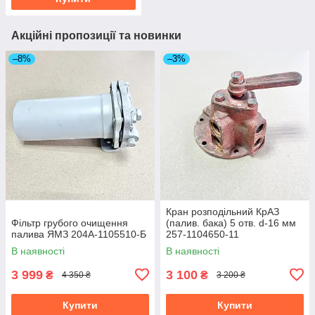
Акційні пропозиції та новинки
–8%
–3%
Кран розподільний КрАЗ
Фільтр грубого очищення
(палив. бака) 5 отв. d-16 мм
палива ЯМЗ 204А-1105510-Б
257-1104650-11
В наявності
В наявності
3 999
3 100
₴
₴
4 350 ₴
3 200 ₴
Купити
Купити