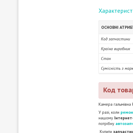
Характерис
ОСНОВНІ АТРИ
Код запчастини
Країна виробник
Стан
Сумісність з мар
Код това
Камера гальмівна 
У разі, коли
ремо
нашому
Інтернет
потрібну
автозап
Купити
запчастин