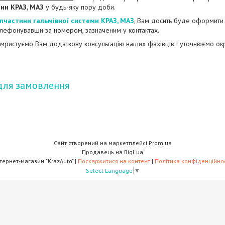
ин КРАЗ, МАЗ
у будь-яку пору доби.
пчастини гальмівної системи КРАЗ, МАЗ
, Вам досить буде оформити е
лефонувавши за номером, зазначеним у контактах.
мристуємо Вам додаткову консультацію наших фахівців і уточнюємо ок
для замовлення
Сайт створений на маркетплейсі
Prom.ua
Продавець на Bigl.ua
Інтернет-магазин "KrazAuto" |
Поскаржитися на контент
|
Політика конфіденційнос
Select Language
▼