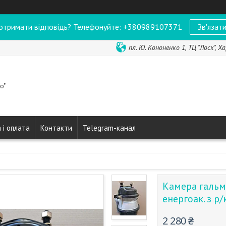
отримати відповідь? Телефонуйте: +380989107371
Зв'язати
пл. Ю. Кононенко 1, ТЦ "Лоск", Ха
o"
 і оплата
Контакти
Telegram-канал
Камера гальм
енергоак. з р
2 280 ₴