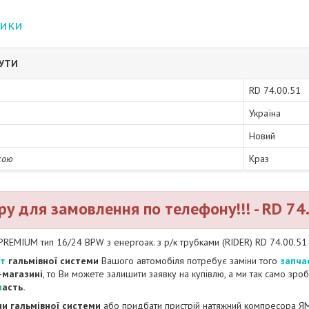
тики
БУТИ
RD 74.00.51
Україна
Новий
кою
Краз
ру для замовлення по телефону!!! - RD 74
PREMIUM тип 16/24 BPW з енергоак. з р/к трубками (RIDER) RD 74.00.51
нт
гальмівної системи
Вашого автомобіля потребує заміни того
запча
-магазині
, то Ви можете залишити заявку на купівлю, а ми так само зро
ч
асть.
и гальмівної системи
або придбати пристрій натяжний компресора ЯМ