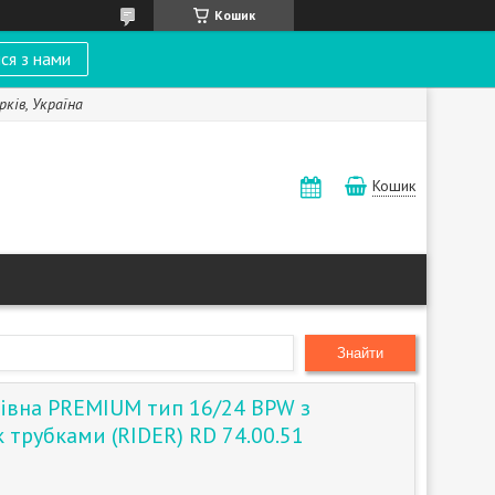
Кошик
ся з нами
рків, Україна
Кошик
Знайти
івна PREMIUM тип 16/24 BPW з
/к трубками (RIDER) RD 74.00.51