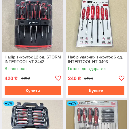
Набір викруток 12 од. STORM
Набір ударних викруток 6 од.
INTERTOOL VT-3442
INTERTOOL HT-0403
В наявності
Готово до відправки
420
240
₴
₴
440 ₴
249 ₴
Купити
Купити
–3%
–2%