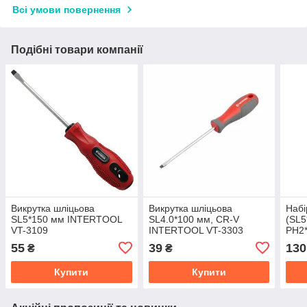
Всі умови повернення
Подібні товари компанії
Викрутка шліцьова
Викрутка шліцьова
Набі
SL5*150 мм INTERTOOL
SL4.0*100 мм, CR-V
(SL5
VT-3109
INTERTOOL VT-3303
PH2*
INT
55
39
130
₴
₴
Купити
Купити