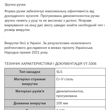
Зручна ручка
Форма ручки забезпечує максимальну ефективність від
докладеного зусилля. Прогумована двокомпонентна ручка
зручно лежить у руці та не вислизає з долоні. Яскраве
маркування на кінці дає змогу швидко знайти необхідний тип і
розмір викрутки.
.
Викрутки No1 в Україні. За результатами незалежного
рейтингового дослідження в межах проєкту Українська
Народна премія 2021 року.
ТЕХНІЧНІ ХАРАКТЕРИСТИКИ І ДОКУМЕНТАЦІЯ VT-3306
Тип насадок
SL5
Матеріал стрижня
Cr-V сталь
викрутки
Матеріал руків'я
двокомпонентна,
прогумована
Довжина викрутки
100 мм