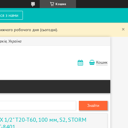
Кошик
ся з нами
ижчого робочого дня (сьогодні).
рків, Україна
Кошик
Знайти
X 1/2" T20-T60, 100 мм, S2, STORM
T-8401