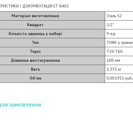
ЕРИСТИКИ І ДОКУМЕНТАЦІЯ ET-8401
Матеріал виготовлення
Сталь S2
Квадрат
1/2"
Кількість одиниць у наборі
9 ед.
Тип
TORX у тримач
Торкс
T20-T60
Довжина шестигранника
100 мм
Вага
1,335 кг
Об'єм
0,001951 куб
для замовлення