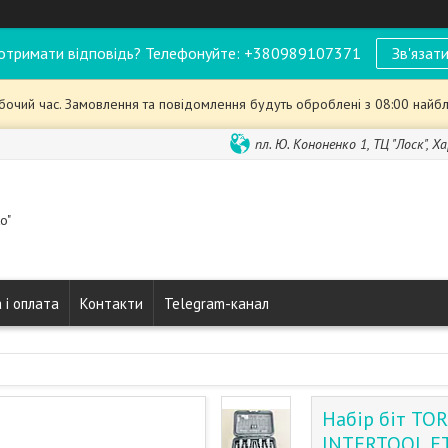
отримати відповідь? Телефонуйте: +380989107371
Зв'язати
обочий час. Замовлення та повідомлення будуть оброблені з 08:00 найбл
пл. Ю. Кононенко 1, ТЦ "Лоск", Ха
o"
 і оплата
Контакти
Telegram-канал
Набір біт TOR
INTERTOOL E