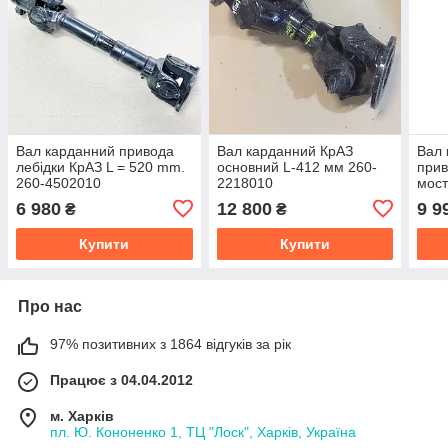
Вал карданний привода
Вал карданний КрАЗ
Вал 
лебідки КрАЗ L = 520 mm.
основний L-412 мм 260-
прив
260-4502010
2218010
мост
210Г
6 980
12 800
9 9
₴
₴
Купити
Купити
Про нас
97% позитивних з 1864 відгуків за рік
Працює з 04.04.2012
м. Харків
пл. Ю. Кононенко 1, ТЦ "Лоск", Харків, Україна