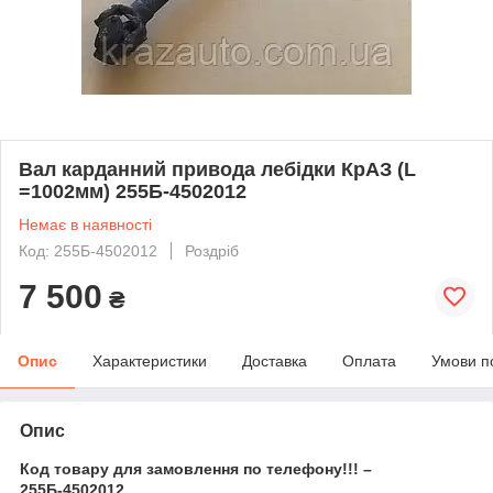
Вал карданний привода лебідки КрАЗ (L
=1002мм) 255Б-4502012
Немає в наявності
Код: 255Б-4502012
Роздріб
7 500
₴
Опис
Характеристики
Доставка
Оплата
Умови п
Опис
Код товару для замовлення по телефону!!! –
255Б-4502012