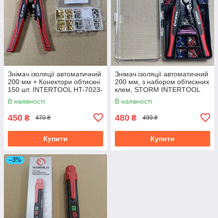
Знімач ізоляції автоматичний
Знімач ізоляції автоматичний
200 мм + Конектори обтискні
200 мм, з набором обтискних
150 шт. INTERTOOL HT-7023-
клем, STORM INTERTOOL
02
HT-7024
В наявності
В наявності
450
480
₴
₴
470 ₴
499 ₴
Купити
Купити
–3%