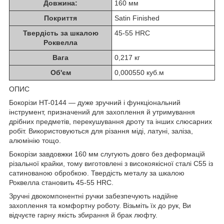
Довжина:
160 мм
Покриття
Satin Finished
Твердість за шкалою
45-55 HRC
Роквелла
Вага
0,217 кг
Об'єм
0,000550 куб.м
ОПИС
Бокорізи HT-0144 — дуже зручний і функціональний
інструмент, призначений для захоплення й утримування
дрібних предметів, перекушування дроту та інших слюсарних
робіт. Використовуються для різання міді, латуні, заліза,
алюмінію тощо.
Бокорізи завдовжки 160 мм слугують довго без деформацій
різальної крайки, тому виготовлені з високоякісної сталі С55 із
сатинованою обробкою. Твердість металу за шкалою
Роквелла становить 45-55 HRC.
Зручні двокомпонентні ручки забезпечують надійне
захоплення та комфортну роботу. Візьміть їх до рук, Ви
відчуєте гарну якість збирання й брак люфту.