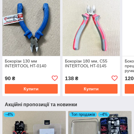
Бокорізи 130 мм
Бокорізи 180 мм, С55
Боко
INTERTOOL HT-0140
INTERTOOL HT-0145
прец
руч
010
90
138
120
₴
₴
Купити
Купити
Акційні пропозиції та новинки
–4%
Топ продажів
–4%