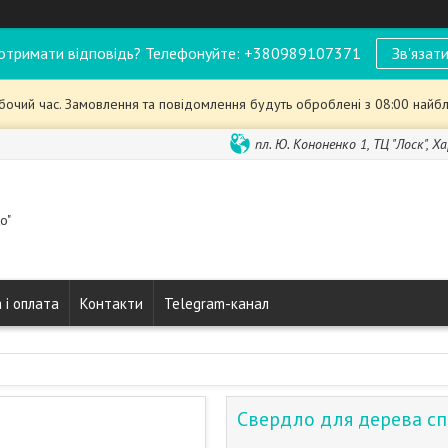
отримати відповідь? Телефонуйте: +380989107371
Зв'язати
обочий час. Замовлення та повідомлення будуть оброблені з 08:00 найбл
пл. Ю. Кононенко 1, ТЦ "Лоск", Ха
o"
 і оплата
Контакти
Telegram-канал
Свердло для дерева с