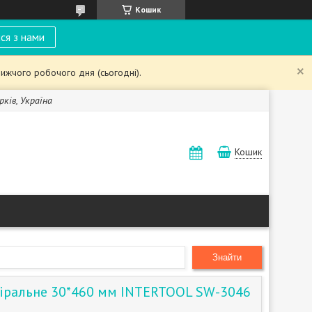
Кошик
ся з нами
ижчого робочого дня (сьогодні).
рків, Україна
Кошик
Знайти
піральне 30*460 мм INTERTOOL SW-3046