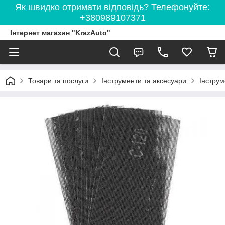
Як швидко отримати відповідь? Телефонуйте:
+380989107371
Інтернет магазин "KrazAuto"
Товари та послуги
Інструменти та аксесуари
Інструм