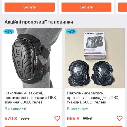
Купити
Купити
Акційні пропозиції та новинки
–3%
–2%
Наколінники захисні,
Наколінники захисні,
протиковзні накладки з ПВХ,
протиковзні накладки з ПВХ,
тканина 600D, гелеві
тканина 600D, гелеві
подушки, INTERTOOL SP-
подушки, INTERTOOL SP-
В наявності
В наявності
0055
0053
570
655
₴
₴
590 ₴
665 ₴