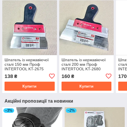
Шпатель із нержавіючої
Шпатель із нержавіючої
Шпат
сталі 150 мм Проф
сталі 200 мм Проф
стал
INTERTOOL KT-2675
INTERTOOL KT-2680
INT
138
160
170
₴
₴
Купити
Купити
Акційні пропозиції та новинки
–3%
–2%