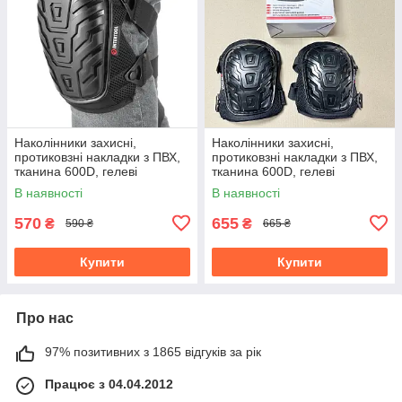
Наколінники захисні,
Наколінники захисні,
протиковзні накладки з ПВХ,
протиковзні накладки з ПВХ,
тканина 600D, гелеві
тканина 600D, гелеві
подушки, INTERTOOL SP-
подушки, INTERTOOL SP-
В наявності
В наявності
0055
0053
570
655
₴
₴
590 ₴
665 ₴
Купити
Купити
Про нас
97% позитивних з 1865 відгуків за рік
Працює з 04.04.2012