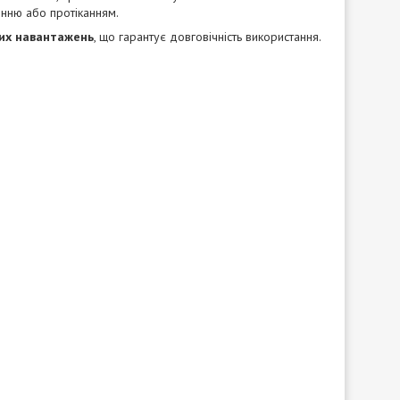
інню або протіканням.
них навантажень
, що гарантує довговічність використання.