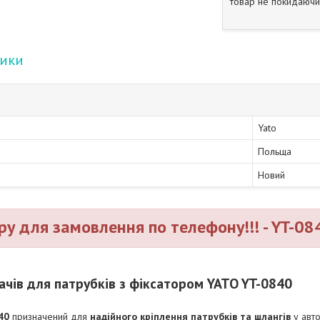
товар не покидаючи 
тики
Yato
Польща
Новий
ру для замовлення по телефону!!! - YT-08
ачів для патрубків з фіксатором YATO YT-0840
40
призначений для
надійного кріплення патрубків та шлангів
у авто