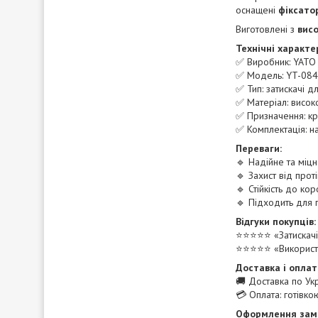
оснащені
фіксато
Виготовлені з
вис
Технічні характе
✅ Виробник: YATO
✅ Модель: YT-08
✅ Тип: затискачі д
✅ Матеріал: висок
✅ Призначення: крі
✅ Комплектація: н
Переваги:
🔹 Надійне та міцн
🔹 Захист від прот
🔹 Стійкість до ко
🔹 Підходить для 
Відгуки покупців:
⭐️⭐️⭐️⭐️⭐️ «Затиска
⭐️⭐️⭐️⭐️⭐️ «Викори
Доставка і оплат
🚚 Доставка по Укр
💳 Оплата: готівк
Оформлення зам