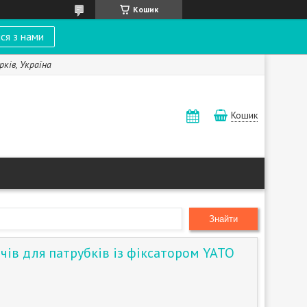
Кошик
ся з нами
рків, Україна
Кошик
Знайти
чів для патрубків із фіксатором YATO