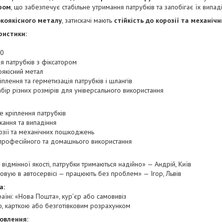
ром
, що забезпечує стабільне утримання патрубків та запобігає їх випад
окоякісного металу
, затискачі мають
стійкість до корозії та механіч
ристики:
40
ля патрубків з фіксатором
оякісний метал
плення та герметизація патрубків і шлангів
абір різних розмірів для універсального використання
е кріплення патрубків
ікання та випадіння
розії та механічних пошкоджень
професійного та домашнього використання
чі відмінної якості, патрубки тримаються надійно» — Андрій, Київ
стовую в автосервісі — працюють без проблем» — Ігор, Львів
а:
аїні: «Нова Пошта», кур’єр або самовивіз
ою, карткою або безготівковим розрахунком
овлення: