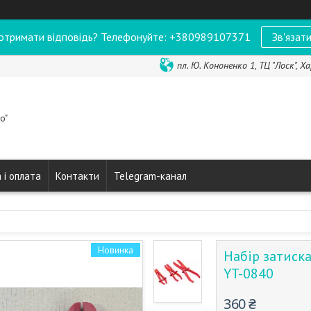
отримати відповідь? Телефонуйте: +380989107371
Зв'язати
пл. Ю. Кононенко 1, ТЦ "Лоск", Ха
o"
 і оплата
Контакти
Telegram-канал
Новинка
Набір затиска
YT-0840
360 ₴