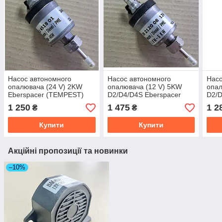
Насос автономного
Насос автономного
Насо
опалювача (24 V) 2KW
опалювача (12 V) 5KW
опа
Eberspacer (TEMPEST)
D2/D4/D4S Eberspacer
D2/D
(TP 99.12.77) 6900239784
(TEMPEST) (TP 99.12.76)
TEMP
1 250
1 475
1 2
₴
₴
6900239783
690
Купити
Купити
Акційні пропозиції та новинки
–10%