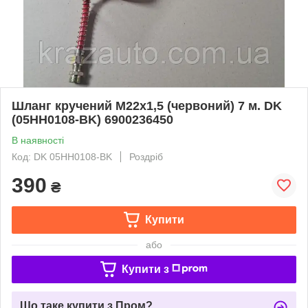
Шланг кручений М22x1,5 (червоний) 7 м. DK
(05HH0108-BK) 6900236450
В наявності
Код: DK 05HH0108-BK
Роздріб
390
₴
Купити
або
Купити з
Що таке купити з Пром?