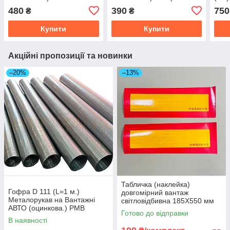
(05HH0110-B) 3335674860
05HH0108-B) 3335674861
(вир
480
390
750
₴
₴
Купити
Купити
Акційні пропозиції та новинки
–20%
–13%
Табличка (наклейка)
Гофра D 111 (L=1 м.)
довгомірний вантаж
Металорукав на Вантажні
світловідбивна 185Х550 мм
АВТО (оцинкова.) РМВ
(ціна за пару) 8756975
Готово до відправки
110х1000
В наявності