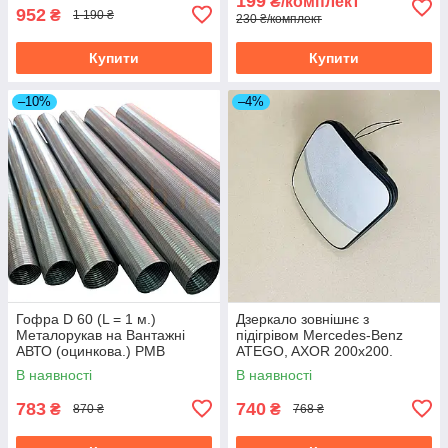
199
₴/комплект
952
₴
1 190 ₴
230 ₴/комплект
Купити
Купити
–10%
–4%
Гофра D 60 (L = 1 м.)
Дзеркало зовнішнє з
Металорукав на Вантажні
підігрівом Mercedes-Benz
АВТО (оцинкова.) РМВ
ATEGO, AXOR 200x200.
60х1000
LL01-10-010H
В наявності
В наявності
783
740
₴
₴
870 ₴
768 ₴