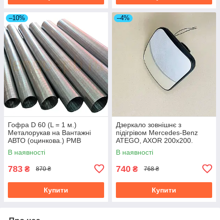
–10%
–4%
Гофра D 60 (L = 1 м.)
Дзеркало зовнішнє з
Металорукав на Вантажні
підігрівом Mercedes-Benz
АВТО (оцинкова.) РМВ
ATEGO, AXOR 200x200.
60х1000
LL01-10-010H
В наявності
В наявності
783
740
₴
₴
870 ₴
768 ₴
Купити
Купити