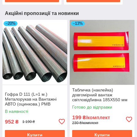
Акційні пропозиції та новинки
–20%
–13%
Табличка (наклейка)
Гофра D 111 (L=1 м.)
довгомірний вантаж
Металорукав на Вантажні
світловідбивна 185Х550 мм
АВТО (оцинкова.) РМВ
(ціна за пару) 8756975
Готово до відправки
110х1000
В наявності
199
₴/комплект
952
₴
1 190 ₴
230 ₴/комплект
Купити
Купити