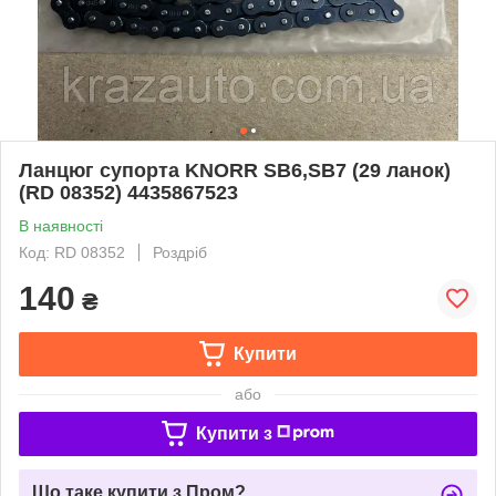
Ланцюг супорта KNORR SB6,SB7 (29 ланок)
(RD 08352) 4435867523
В наявності
Код: RD 08352
Роздріб
140
₴
Купити
або
Купити з
Що таке купити з Пром?