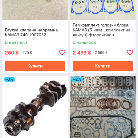
Ремкомплект головки блока
Втулка клапана напрямна
КАМАЗ (5 наім., комплект на
КАМАЗ 740.1007032
двигун) фторсилікон
(TEMPEST) 7405.1002008-
В наявності
В наявності
05SF
260
2 499
₴
₴
275 ₴
2 599 ₴
Купити
Купити
–3%
–2%