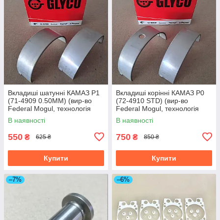
Вкладиші шатунні КАМАЗ Р1
Вкладиші корінні КАМАЗ Р0
(71-4909 0.50MM) (вир-во
(72-4910 STD) (вир-во
Federal Mogul, технологія
Federal Mogul, технологія
Glyco) 7405.1000104 Р1
Glyco) 7405.1000102 Р0
В наявності
В наявності
550
750
₴
₴
625 ₴
850 ₴
Купити
Купити
–7%
–6%