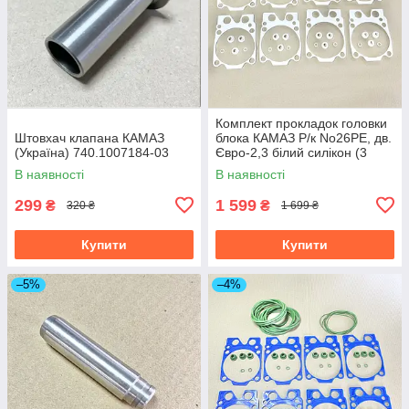
Комплект прокладок головки
Штовхач клапана КАМАЗ
блока КАМАЗ Р/к No26РЕ, дв.
(Україна) 740.1007184-03
Євро-2,3 білий силікон (3
найм 48 шт) 740.1003040-
В наявності
В наявності
26РЕ
299
1 599
₴
₴
320 ₴
1 699 ₴
Купити
Купити
–5%
–4%