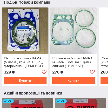
Подібні товари компанії
Р/к головки блока КАМАЗ
Р/к головки блока КАМАЗ
Р/к 
(5 наем., ком. на 1 цил.,)
(4 наем., ком. на 1 цил.)
(2 н
фторсилікон (TEMPEST)
силікон (TEMPEST)
фто
7405.1002001-05F
740.30-1002001-04
740.
329
278
260
₴
₴
Купити
Купити
Акційні пропозиції та новинки
–12%
–12%