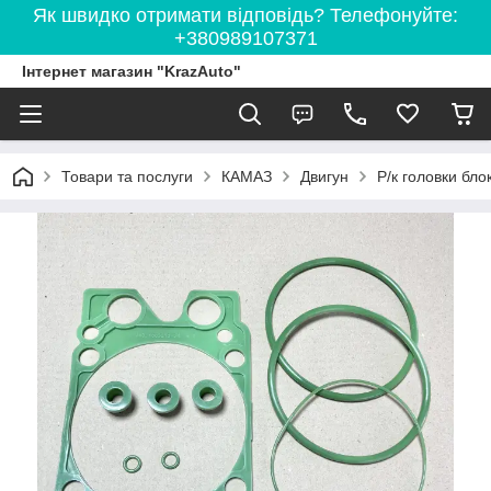
Як швидко отримати відповідь? Телефонуйте:
+380989107371
Інтернет магазин "KrazAuto"
Товари та послуги
КАМАЗ
Двигун
Р/к головки бло