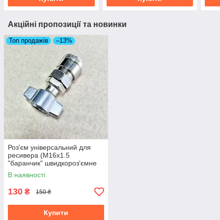
Акційні пропозиції та новинки
Топ продажів
–13%
Роз'єм універсальний для
ресивера (М16х1.5
"баранчик" швидкороз'ємне
з'єднання під ЄВРО). DTL-
В наявності
4455
130
₴
150 ₴
Купити