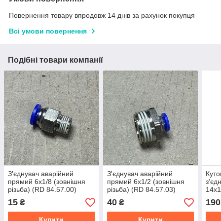
Повернення товару впродовж 14 днів за рахунок покупця
Всі умови повернення
Подібні товари компанії
З'єднувач аварійний
З'єднувач аварійний
Куто
прямий 6х1/8 (зовнішня
прямий 6х1/2 (зовнішня
з'є
різьба) (RD 84.57.00)
різьба) (RD 84.57.03)
14х1
44351339368
44351339371
08.2
15
40
190
₴
₴
Купити
Купити