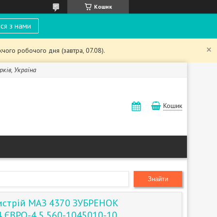
Кошик
ся з нами
чого робочого дня (завтра, 07.08).
рків, Україна
Кошик
Знайти
истрій МАЗ 4370 ЗУБРЕНОК
 ЄВРО-4,5 560-1045010-10