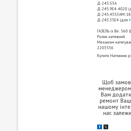
Д-245.S3A
Д-245.9E4-4020 (
Д-245.43S3АМ-18
Д-245.35E4 (для
ГАЗЕЛЬ із Віг. 56
Ролик натяжний
Механізм натягув
2203556
Купити Натяжник р
Щоб замови
менеджером,
Вам додатк
ремонт Вашо
нашому інтер
нас залежи