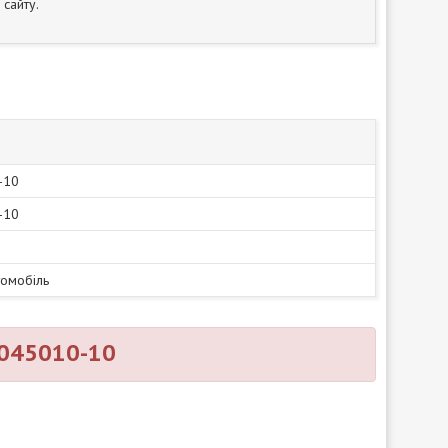
сайту.
-10
-10
томобіль
1045010-10