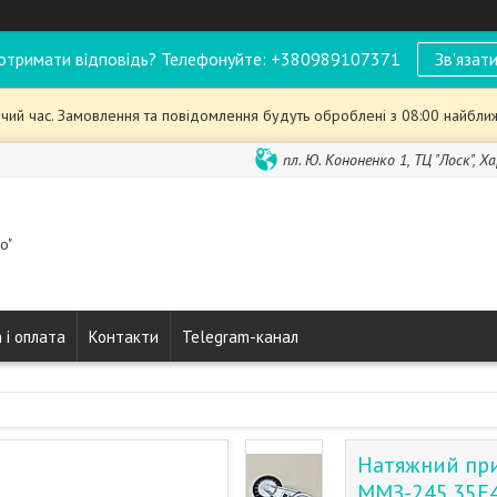
отримати відповідь? Телефонуйте: +380989107371
Зв'язати
чий час. Замовлення та повідомлення будуть оброблені з 08:00 найближ
пл. Ю. Кононенко 1, ТЦ "Лоск", Ха
o"
 і оплата
Контакти
Telegram-канал
Натяжний пр
ММЗ-245.35Е4