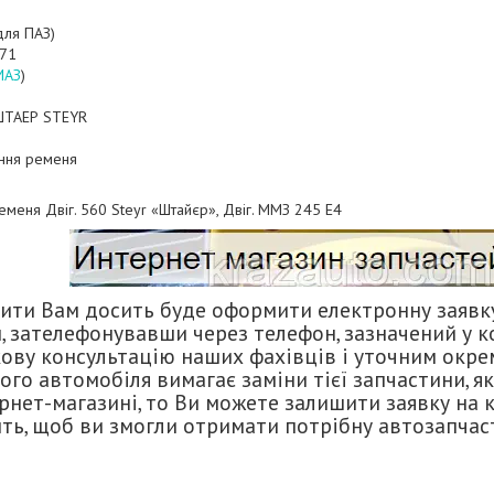
для ПАЗ)
71
МАЗ
)
0 ШТАЕР STEYR
ання ременя
еменя Двіг. 560 Steyr «Штайєр», Двіг. ММЗ 245 Е4
ти Вам досить буде оформити електронну заявку 
 зателефонувавши через телефон, зазначений у к
ову консультацію наших фахівців і уточним окрем
го автомобіля вимагає заміни тієї запчастини, як
нет-магазині, то Ви можете залишити заявку на ку
ть, щоб ви змогли отримати потрібну автозапчаст