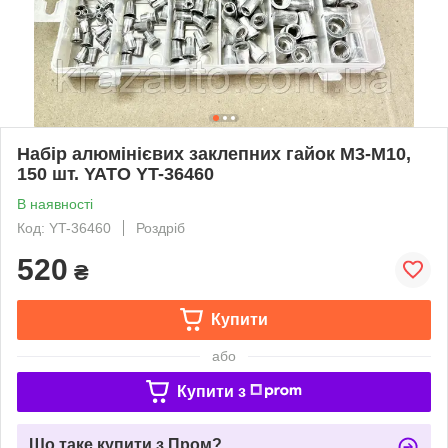
Набір алюмінієвих заклепних гайок M3-M10,
150 шт. YATO YT-36460
В наявності
Код: YT-36460
Роздріб
520
₴
Купити
або
Купити з
Що таке купити з Пром?