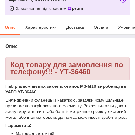
Замовлення під захистом
Опис
Характеристики
Доставка
Оплата
Умови п
Опис
Код товару для замовлення по
телефону!!! - YT-36460
Набір алюмінієвих заклепок-гайок M3-M10 виробництва
YATO YT-36460
.
Циліндричний фланець із накаткою, завдяки чому щільніше
прилягає до закріплюваного елементу. Заклепки-гайки дають
змогу вкрутити гвинт або болт із метричною різзю у листовий
метал або інші матеріали, де немає можливості зробити різь.
Параметры:
Матеріал: алюміній.