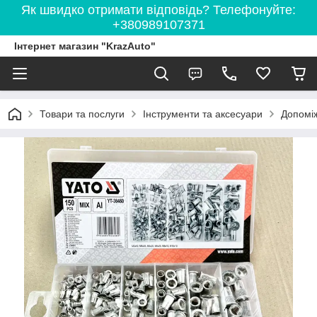
Як швидко отримати відповідь? Телефонуйте:
+380989107371
Інтернет магазин "KrazAuto"
Товари та послуги
Інструменти та аксесуари
Допоміж