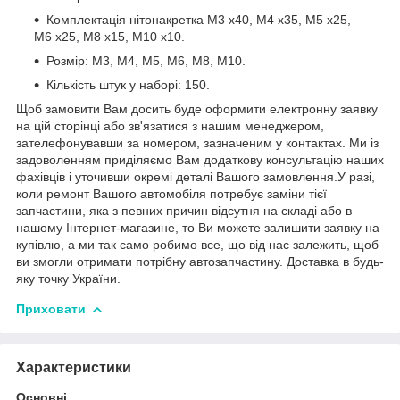
Комплектація нітонакретка М3 х40, М4 х35, М5 х25,
М6 х25, М8 х15, М10 х10.
Розмір: М3, М4, М5, М6, М8, М10.
Кількість штук у наборі: 150.
Щоб замовити Вам досить буде оформити електронну заявку
на цій сторінці або зв'язатися з нашим менеджером,
зателефонувавши за номером, зазначеним у контактах. Ми із
задоволенням приділяємо Вам додаткову консультацію наших
фахівців і уточивши окремі деталі Вашого замовлення.У разі,
коли ремонт Вашого автомобіля потребує заміни тієї
запчастини, яка з певних причин відсутня на складі або в
нашому Інтернет-магазине, то Ви можете залишити заявку на
купівлю, а ми так само робимо все, що від нас залежить, щоб
ви змогли отримати потрібну автозапчастину. Доставка в будь-
яку точку України.
Приховати
Характеристики
Основні