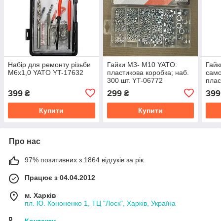
Набір для ремонту різьби
Гайки М3- М10 YATO:
Гайк
M6x1,0 YATO YT-17632
пластикова коробка; наб.
само
300 шт. YT-06772
плас
146 
399
299
399
₴
₴
Купити
Купити
Про нас
97% позитивних з 1864 відгуків за рік
Працює з 04.04.2012
м. Харків
пл. Ю. Кононенко 1, ТЦ "Лоск", Харків, Україна
Контакти