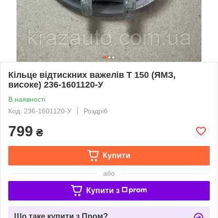
Кільце відтискних важелів Т 150 (ЯМЗ,
високе) 236-1601120-У
В наявності
Код: 236-1601120-У
Роздріб
799
₴
Купити
або
Купити з
Що таке купити з Пром?