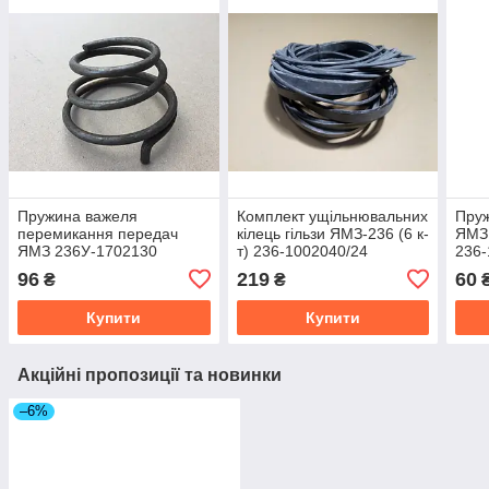
Пружина важеля
Комплект ущільнювальних
Пруж
перемикання передач
кілець гільзи ЯМЗ-236 (6 к-
ЯМЗ 
ЯМЗ 236У-1702130
т) 236-1002040/24
236
96
219
60
₴
₴
Купити
Купити
Акційні пропозиції та новинки
–6%