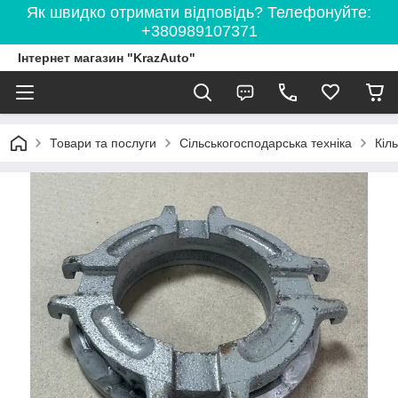
Як швидко отримати відповідь? Телефонуйте:
+380989107371
Інтернет магазин "KrazAuto"
Товари та послуги
Сільськогосподарська техніка
Кіл