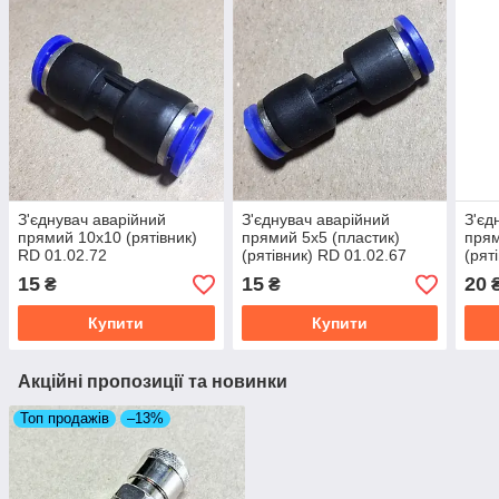
З'єднувач аварійний
З'єднувач аварійний
З'єд
прямий 10х10 (рятівник)
прямий 5х5 (пластик)
прям
RD 01.02.72
(рятівник) RD 01.02.67
(рят
01.0
15
15
20
₴
₴
Купити
Купити
Акційні пропозиції та новинки
Топ продажів
–13%