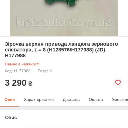
Зірочка верхня привода ланцюга зернового
елеватора, z = 8 (H128576/H177988) (JD)
H177988
Немає в наявності
Код: H177988
Роздріб
3 290
₴
Опис
Характеристики
Доставка
Оплата
Умови п
Опис