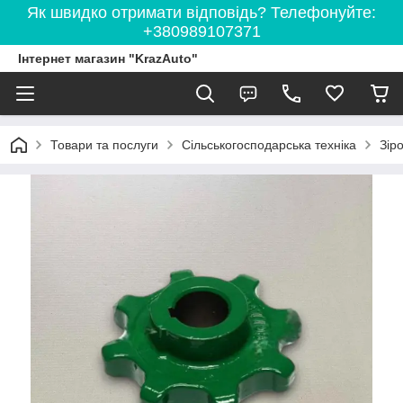
Як швидко отримати відповідь? Телефонуйте:
+380989107371
Інтернет магазин "KrazAuto"
Товари та послуги
Сільськогосподарська техніка
Зір