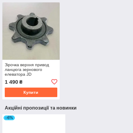
Зірочка верхня привод
ланцюга зернового
елеватора JD
(H128576/H177988) z = 8
1 490
₴
(Agri Parts) 18AP009944
Купити
Акційні пропозиції та новинки
–6%