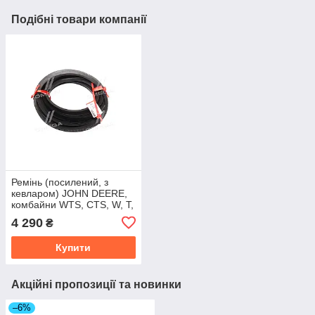
Подібні товари компанії
Ремінь (посилений, з
кевларом) JOHN DEERE,
комбайни WTS, CTS, W, T,
C серії (Cametet) 60050-
4 290
₴
55
Купити
Акційні пропозиції та новинки
–6%