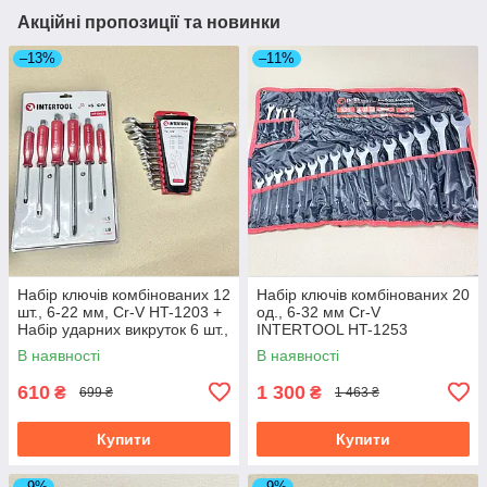
Акційні пропозиції та новинки
–13%
–11%
Набір ключів комбінованих 12
Набір ключів комбінованих 20
шт., 6-22 мм, Cr-V HT-1203 +
од., 6-32 мм Cr-V
Набір ударних викруток 6 шт.,
INTERTOOL HT-1253
Cr-V HT-0403 INTERTOOL
В наявності
В наявності
610
1 300
₴
₴
699 ₴
1 463 ₴
Купити
Купити
–9%
–9%