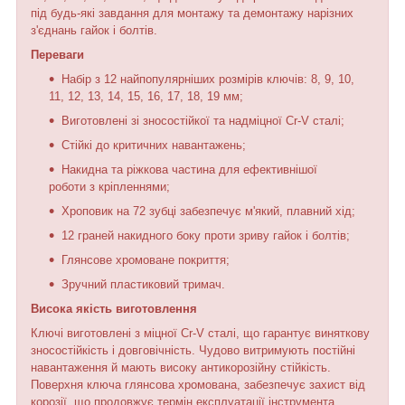
під будь-які завдання для монтажу та демонтажу нарізних
з'єднань гайок і болтів.
Переваги
Набір з 12 найпопулярніших розмірів ключів: 8, 9, 10,
11, 12, 13, 14, 15, 16, 17, 18, 19 мм;
Виготовлені зі зносостійкої та надміцної Cr-V сталі;
Стійкі до критичних навантажень;
Накидна та ріжкова частина для ефективнішої
роботи з кріпленнями;
Хроповик на 72 зубці забезпечує м'який, плавний хід;
12 граней накидного боку проти зриву гайок і болтів;
Глянсове хромоване покриття;
Зручний пластиковий тримач.
Висока якість виготовлення
Ключі виготовлені з міцної Cr-V сталі, що гарантує виняткову
зносостійкість і довговічність. Чудово витримують постійні
навантаження й мають високу антикорозійну стійкість.
Поверхня ключа глянсова хромована, забезпечує захист від
корозії, що продовжує термін експлуатації інструмента.