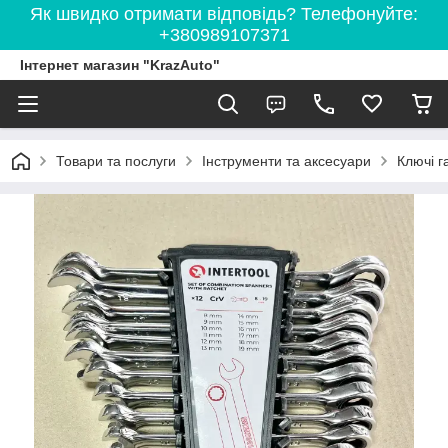
Як швидко отримати відповідь? Телефонуйте:
+380989107371
Інтернет магазин "KrazAuto"
Товари та послуги
Інструменти та аксесуари
Ключі г