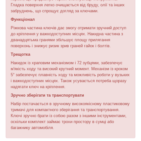
Гладка поверхня легко очищається від бруду, олії та інших
забруднень, що спрощує догляд за ключами.
Функціонал
Ріжкова частина ключів дає змогу отримати зручний доступ
до кріплення у важкодоступних місцях. Накидна частина з
дванадцятьма гранями збільшує площу прилягання
поверхонь і знижує ризик зрив граней гайок і болтів.
Трещотка
Накидок із храповим механізмом і 72 зубцями, забезпечує
м'якість ходу та високий крутний момент. Механізм із кроком
5° забезпечує плавність ходу та можливість роботи у вузьких
і важкодоступних місцях. Також усувається потреба щоразу
надягати ключ на кріплення.
Зручно зберігати та транспортувати
Набір постачається в зручному високоякісному пластиковому
тримачі для компактного зберігання та транспортування.
Ключі зручно брати із собою разом з іншими інструментами,
оскільки комплект займає трохи простору в сумці або
багажнику автомобіля.