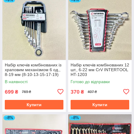
Набір ключів комбінованих із
Набір ключів комбінованих 12
храповим механізмом 6 од.,
шт., 6-22 мм CrV INTERTOOL
8-19 мм (8-10-13-15-17-19)
HT-1203
Cr-V; INTERTOOL XT-1302
В наявності
Готово до відправки
699
370
₴
₴
769 ₴
407 ₴
Купити
Купити
–8%
–8%