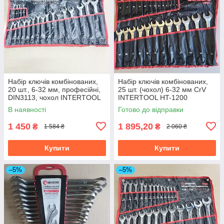
Набір ключів комбінованих,
Набір ключів комбінованих,
20 шт., 6-32 мм, професійні,
25 шт. (чохол) 6-32 мм CrV
DIN3113, чохол INTERTOOL
INTERTOOL HT-1200
XT-1520
В наявності
Готово до відправки
1 450
1 895,20
₴
₴
1 584 ₴
2 060 ₴
Купити
Купити
–5%
–5%