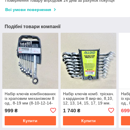
Повернення товару впродовж 14 днів за рахунок покупця
Всі умови повернення
Подібні товари компанії
Набір ключів комбінованих
Набір ключів комб. тріскач.
Набі
із храповим механізмом 8
з карданом 8 вир-во, 8,10,
із х
од., 8-19 мм (8-10-12-14-
12, 13, 14, 15, 17, 19 мм.
од.,
15-17-19) INTERTOOL XT-
НК-2081-8К
17-1
999
1 740
699
₴
₴
1303
XT-
Купити
Купити