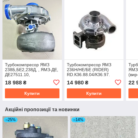
Турбокомпресор ЯМЗ
Турбокомпресор ЯМЗ
Тур
238Б,БЕ2,238Д, , ЯМЗ-ДЕ,
236Н/НЕ/БЕ (RIDER)
ЯМЗ
ДЕ27511.10,
RD.К36.88.04/К36.97.
(вир
7512.10,7513.10,7514.10
18 988
14 980
22 
₴
₴
(DTL) К36-87-01
Купити
Купити
Акційні пропозиції та новинки
–25%
–14%