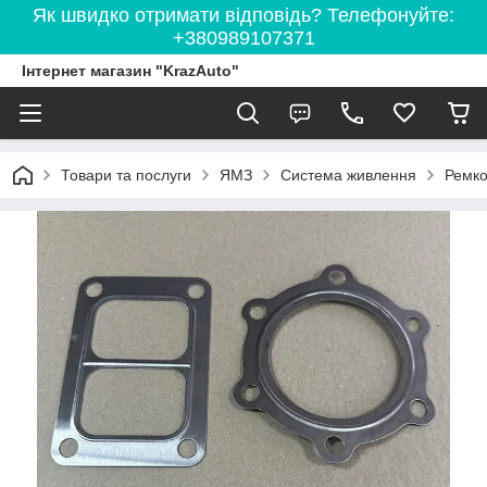
Як швидко отримати відповідь? Телефонуйте:
+380989107371
Інтернет магазин "KrazAuto"
Товари та послуги
ЯМЗ
Система живлення
Ремко