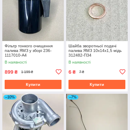
Фільтр тонкого очищення
Шайба зворотньої подачі
палива ЯМЗ у зборі 236-
палива ЯМЗ 10х14х1,5 мідь
1117010-А4
312482-П34
В наявності
В наявності
899
6
₴
₴
1 199 ₴
7 ₴
Купити
Купити
–10%
–7%