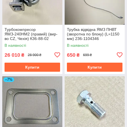
Турбокомпресор
Трубка відвідна ЯМЗ ПНВТ
ЯМЗ-240НМ2 (правий) (вир-
(зворотна по блоку) (L=1150
во CZ, Чехія) К36-88-02
мм) 236-1104346
В наявності
В наявності
26 010
650
₴
₴
28 900 ₴
699 ₴
Купити
Купити
–7%