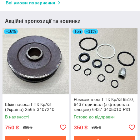
Всі умови повернення
Акційні пропозиції та новинки
–16%
Топ
–11%
Ремкомплект ГПК КрАЗ 6510,
Шків насоса ГПК КрАЗ
6437 оригінал (з фторопла.
(Україна) 256Б-3407240
кільцем) 6437-3405010-РК1
В наявності
Готово до відправки
750
350
₴
₴
889 ₴
395 ₴