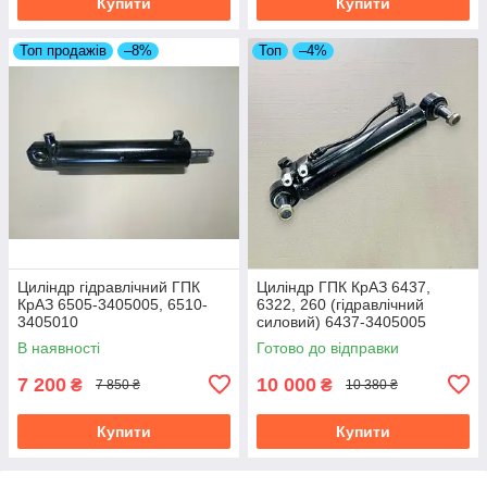
Купити
Купити
Топ продажів
–8%
Топ
–4%
Циліндр гідравлічний ГПК
Циліндр ГПК КрАЗ 6437,
КрАЗ 6505-3405005, 6510-
6322, 260 (гідравлічний
3405010
силовий) 6437-3405005
В наявності
Готово до відправки
7 200
10 000
₴
₴
7 850 ₴
10 380 ₴
Купити
Купити