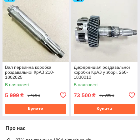
Вал первинна коробка
Диференціал роздавальної
роздавальної КрАЗ 210-
коробки КрАЗ у зборі. 260-
1802025
1830010
В наявності
В наявності
5 999
73 500
₴
₴
6 450 ₴
75 000 ₴
Купити
Купити
Про нас
97% позитивних з 1864 відгуків за рік