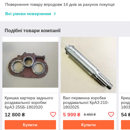
Повернення товару впродовж 14 днів за рахунок покупця
Всі умови повернення
Подібні товари компанії
Кришка картера заднього
Вал первинна коробка
Криш
роздавальної коробки
роздавальної КрАЗ 210-
розд
КрАЗ 255Б-1802020
1802025
180
12 800
5 999
54
₴
₴
6 450 ₴
Купити
Купити