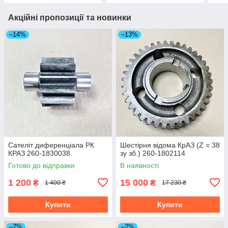
Акційні пропозиції та новинки
–14%
–13%
Сателіт диференціала РК
Шестірня відома КрАЗ (Z = 38
КРАЗ 260-1830038
зу зб.) 260-1802114
Готово до відправки
В наявності
1 200
15 000
₴
₴
1 400 ₴
17 230 ₴
Купити
Купити
–7%
–2%